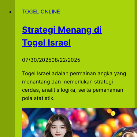
TOGEL ONLINE
Strategi Menang di
Togel Israel
07/30/2025
08/22/2025
Togel Israel adalah permainan angka yang
menantang dan memerlukan strategi
cerdas, analitis logika, serta pemahaman
pola statistik.