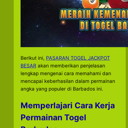
Berikut ini,
PASARAN TOGEL JACKPOT
BESAR
akan memberikan penjelasan
lengkap mengenai cara memahami dan
mencapai keberhasilan dalam permainan
angka yang populer di Barbados ini.
Memperlajari Cara Kerja
Permainan Togel