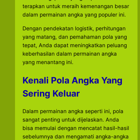
terapkan untuk meraih kemenangan besar
dalam permainan angka yang populer ini.
Dengan pendekatan logistik, perhitungan
yang matang, dan pemahaman pola yang
tepat, Anda dapat meningkatkan peluang
keberhasilan dalam permainan angka
yang menantang ini.
Kenali Pola Angka Yang
Sering Keluar
Dalam permainan angka seperti ini, pola
sangat penting untuk dijelaskan. Anda
bisa memulai dengan mencatat hasil-hasil
sebelumnya dan mengamati angka-angka