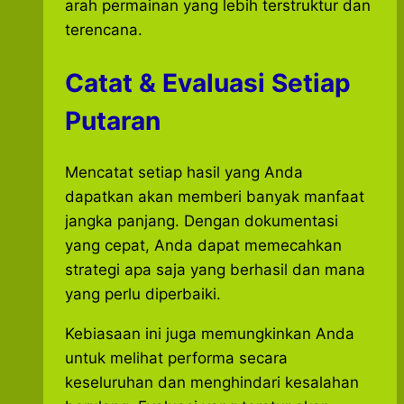
arah permainan yang lebih terstruktur dan
terencana.
Catat & Evaluasi Setiap
Putaran
Mencatat setiap hasil yang Anda
dapatkan akan memberi banyak manfaat
jangka panjang. Dengan dokumentasi
yang cepat, Anda dapat memecahkan
strategi apa saja yang berhasil dan mana
yang perlu diperbaiki.
Kebiasaan ini juga memungkinkan Anda
untuk melihat performa secara
keseluruhan dan menghindari kesalahan