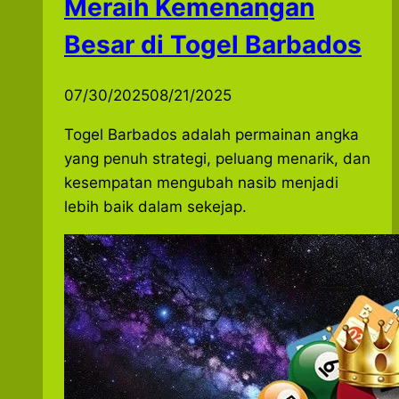
Meraih Kemenangan
Besar di Togel Barbados
07/30/2025
08/21/2025
Togel Barbados adalah permainan angka
yang penuh strategi, peluang menarik, dan
kesempatan mengubah nasib menjadi
lebih baik dalam sekejap.