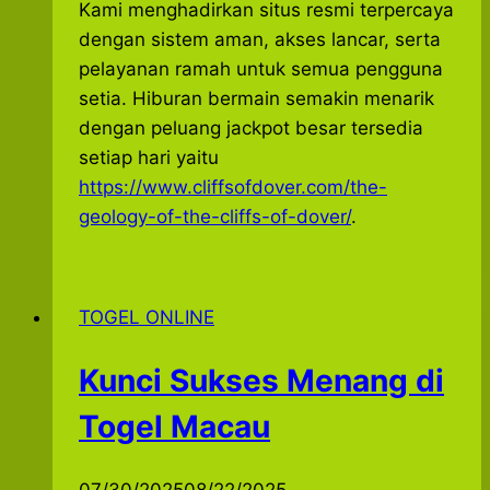
Kami menghadirkan situs resmi terpercaya
dengan sistem aman, akses lancar, serta
pelayanan ramah untuk semua pengguna
setia. Hiburan bermain semakin menarik
dengan peluang jackpot besar tersedia
setiap hari yaitu
https://www.cliffsofdover.com/the-
geology-of-the-cliffs-of-dover/
.
TOGEL ONLINE
Kunci Sukses Menang di
Togel Macau
07/30/2025
08/22/2025