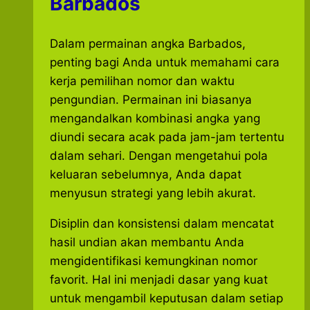
Barbados
Dalam permainan angka Barbados,
penting bagi Anda untuk memahami cara
kerja pemilihan nomor dan waktu
pengundian. Permainan ini biasanya
mengandalkan kombinasi angka yang
diundi secara acak pada jam-jam tertentu
dalam sehari. Dengan mengetahui pola
keluaran sebelumnya, Anda dapat
menyusun strategi yang lebih akurat.
Disiplin dan konsistensi dalam mencatat
hasil undian akan membantu Anda
mengidentifikasi kemungkinan nomor
favorit. Hal ini menjadi dasar yang kuat
untuk mengambil keputusan dalam setiap