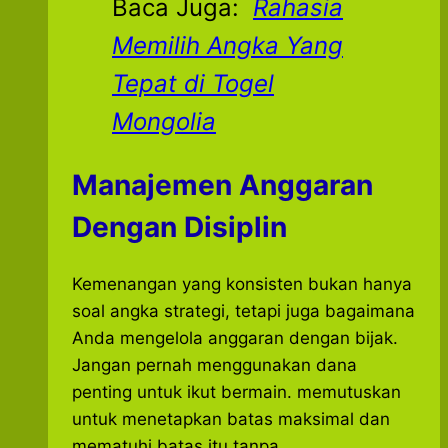
Baca Juga:
Rahasia
Memilih Angka Yang
Tepat di Togel
Mongolia
Manajemen Anggaran
Dengan Disiplin
Kemenangan yang konsisten bukan hanya
soal angka strategi, tetapi juga bagaimana
Anda mengelola anggaran dengan bijak.
Jangan pernah menggunakan dana
penting untuk ikut bermain. memutuskan
untuk menetapkan batas maksimal dan
mematuhi batas itu tanpa