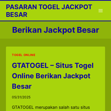
Skip
PASARAN TOGEL JACKPOT
to
BESAR
content
Berikan Jackpot Besar
TOGEL ONLINE
GTATOGEL – Situs Togel
Online Berikan Jackpot
Besar
05/31/2025
GTATOGEL merupakan salah satu situs