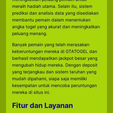
meraih hadiah utama. Selain itu, sistem
prediksi dan analisis data yang disediakan
membantu pemain dalam menentukan
angka togel yang akurat dan meningkatkan
peluang menang.
Banyak pemain yang telah merasakan
keberuntungan mereka di GTATOGEL dan
berhasil mendapatkan jackpot besar yang
mengubah hidup mereka. Dengan deposit
yang terjangkau dan sistem taruhan yang
mudah dipahami, siapa saja memiliki
kesempatan untuk mencoba peruntungan
mereka di situs ini.
Fitur dan Layanan