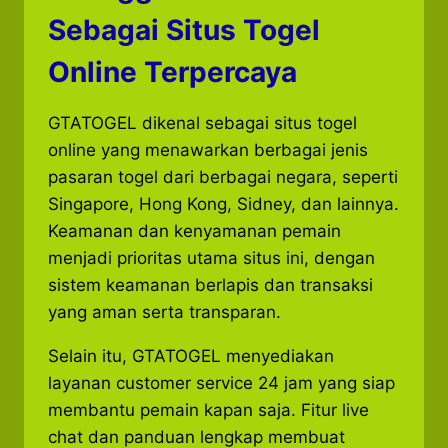
Sebagai Situs Togel
Online Terpercaya
GTATOGEL dikenal sebagai situs togel
online yang menawarkan berbagai jenis
pasaran togel dari berbagai negara, seperti
Singapore, Hong Kong, Sidney, dan lainnya.
Keamanan dan kenyamanan pemain
menjadi prioritas utama situs ini, dengan
sistem keamanan berlapis dan transaksi
yang aman serta transparan.
Selain itu, GTATOGEL menyediakan
layanan customer service 24 jam yang siap
membantu pemain kapan saja. Fitur live
chat dan panduan lengkap membuat