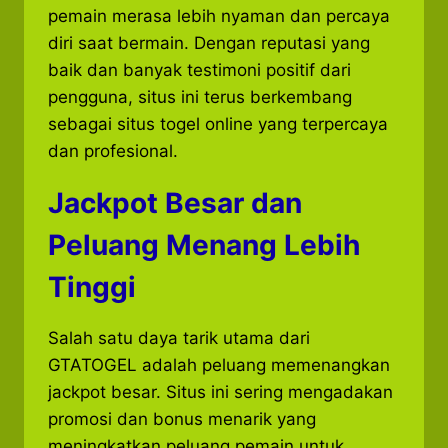
pemain merasa lebih nyaman dan percaya
diri saat bermain. Dengan reputasi yang
baik dan banyak testimoni positif dari
pengguna, situs ini terus berkembang
sebagai situs togel online yang terpercaya
dan profesional.
Jackpot Besar dan
Peluang Menang Lebih
Tinggi
Salah satu daya tarik utama dari
GTATOGEL adalah peluang memenangkan
jackpot besar. Situs ini sering mengadakan
promosi dan bonus menarik yang
meningkatkan peluang pemain untuk