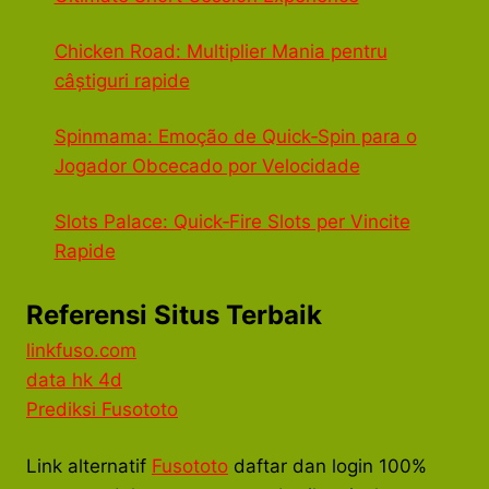
Chicken Road: Multiplier Mania pentru
câștiguri rapide
Spinmama: Emoção de Quick‑Spin para o
Jogador Obcecado por Velocidade
Slots Palace: Quick‑Fire Slots per Vincite
Rapide
Referensi Situs Terbaik
linkfuso.com
data hk 4d
Prediksi Fusototo
Link alternatif
Fusototo
daftar dan login 100%