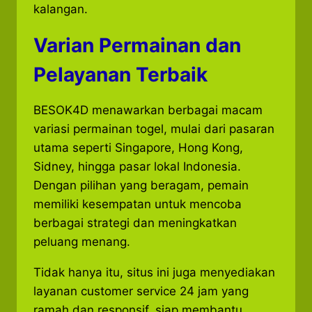
kalangan.
Varian Permainan dan
Pelayanan Terbaik
BESOK4D menawarkan berbagai macam
variasi permainan togel, mulai dari pasaran
utama seperti Singapore, Hong Kong,
Sidney, hingga pasar lokal Indonesia.
Dengan pilihan yang beragam, pemain
memiliki kesempatan untuk mencoba
berbagai strategi dan meningkatkan
peluang menang.
Tidak hanya itu, situs ini juga menyediakan
layanan customer service 24 jam yang
ramah dan responsif, siap membantu