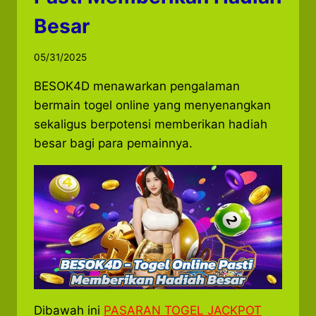
Besar
05/31/2025
BESOK4D menawarkan pengalaman
bermain togel online yang menyenangkan
sekaligus berpotensi memberikan hadiah
besar bagi para pemainnya.
Dibawah ini
PASARAN TOGEL JACKPOT