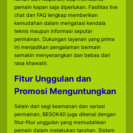
pemain kapan saja diperlukan. Fasilitas live
chat dan FAQ lengkap memberikan
kemudahan dalam mengatasi kendala
teknis maupun informasi seputar
permainan. Dukungan layanan yang prima
ini menjadikan pengalaman bermain
semakin menyenangkan dan bebas dari
rasa khawatir.
Fitur Unggulan dan
Promosi Menguntungkan
Selain dari segi keamanan dan variasi
permainan, BESOK4D juga dikenal dengan
fitur-fitur unggulan yang memudahkan
pemain dalam melakukan taruhan. Sistem