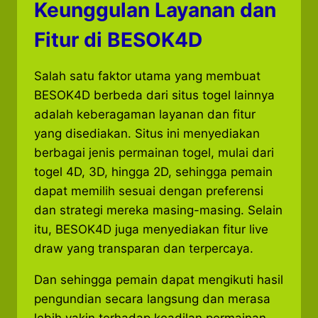
Keunggulan Layanan dan
Fitur di BESOK4D
Salah satu faktor utama yang membuat
BESOK4D berbeda dari situs togel lainnya
adalah keberagaman layanan dan fitur
yang disediakan. Situs ini menyediakan
berbagai jenis permainan togel, mulai dari
togel 4D, 3D, hingga 2D, sehingga pemain
dapat memilih sesuai dengan preferensi
dan strategi mereka masing-masing. Selain
itu, BESOK4D juga menyediakan fitur live
draw yang transparan dan terpercaya.
Dan sehingga pemain dapat mengikuti hasil
pengundian secara langsung dan merasa