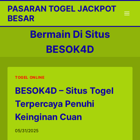
Skip
PASARAN TOGEL JACKPOT
to
BESAR
content
Bermain Di Situs
BESOK4D
TOGEL ONLINE
BESOK4D – Situs Togel
Terpercaya Penuhi
Keinginan Cuan
05/31/2025