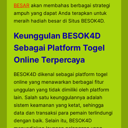
BESAR
akan membahas berbagai strategi
ampuh yang dapat Anda terapkan untuk
meraih hadiah besar di Situs BESOK4D.
Keunggulan BESOK4D
Sebagai Platform Togel
Online Terpercaya
BESOK4D dikenal sebagai platform togel
online yang menawarkan berbagai fitur
unggulan yang tidak dimiliki oleh platform
lain. Salah satu keunggulannya adalah
sistem keamanan yang ketat, sehingga
data dan transaksi para pemain terlindungi
dengan baik. Selain itu, BESOK4D