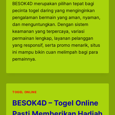
BESOK4D merupakan pilihan tepat bagi
pecinta togel daring yang menginginkan
pengalaman bermain yang aman, nyaman,
dan menguntungkan. Dengan sistem
keamanan yang terpercaya, variasi
permainan lengkap, layanan pelanggan
yang responsif, serta promo menarik, situs
ini mampu bikin cuan melimpah bagi para
pemainnya.
TOGEL ONLINE
BESOK4D – Togel Online
Pasti Memberikan Hadiah