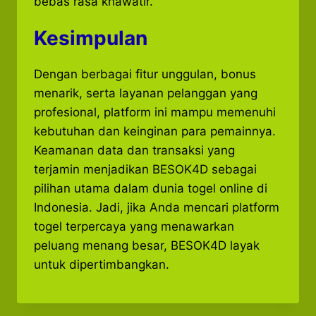
bebas rasa khawatir.
Kesimpulan
Dengan berbagai fitur unggulan, bonus
menarik, serta layanan pelanggan yang
profesional, platform ini mampu memenuhi
kebutuhan dan keinginan para pemainnya.
Keamanan data dan transaksi yang
terjamin menjadikan BESOK4D sebagai
pilihan utama dalam dunia togel online di
Indonesia. Jadi, jika Anda mencari platform
togel terpercaya yang menawarkan
peluang menang besar, BESOK4D layak
untuk dipertimbangkan.