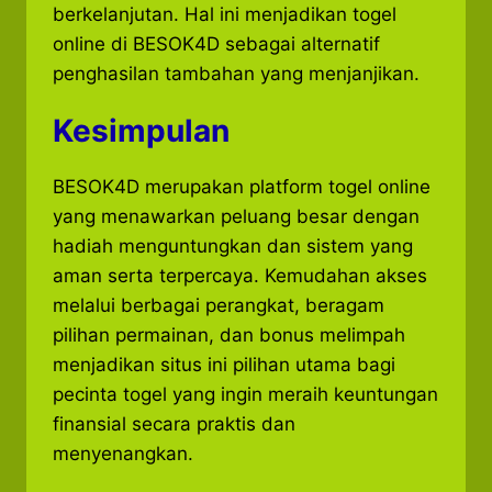
berkelanjutan. Hal ini menjadikan togel
online di BESOK4D sebagai alternatif
penghasilan tambahan yang menjanjikan.
Kesimpulan
BESOK4D merupakan platform togel online
yang menawarkan peluang besar dengan
hadiah menguntungkan dan sistem yang
aman serta terpercaya. Kemudahan akses
melalui berbagai perangkat, beragam
pilihan permainan, dan bonus melimpah
menjadikan situs ini pilihan utama bagi
pecinta togel yang ingin meraih keuntungan
finansial secara praktis dan
menyenangkan.