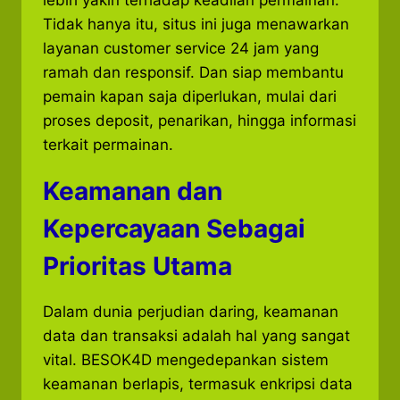
lebih yakin terhadap keadilan permainan.
Tidak hanya itu, situs ini juga menawarkan
layanan customer service 24 jam yang
ramah dan responsif. Dan siap membantu
pemain kapan saja diperlukan, mulai dari
proses deposit, penarikan, hingga informasi
terkait permainan.
Keamanan dan
Kepercayaan Sebagai
Prioritas Utama
Dalam dunia perjudian daring, keamanan
data dan transaksi adalah hal yang sangat
vital. BESOK4D mengedepankan sistem
keamanan berlapis, termasuk enkripsi data