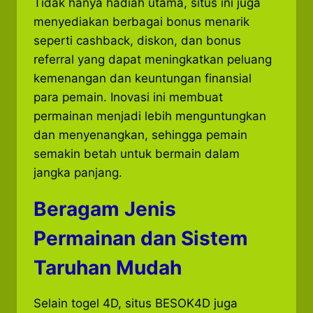
Tidak hanya hadiah utama, situs ini juga
menyediakan berbagai bonus menarik
seperti cashback, diskon, dan bonus
referral yang dapat meningkatkan peluang
kemenangan dan keuntungan finansial
para pemain. Inovasi ini membuat
permainan menjadi lebih menguntungkan
dan menyenangkan, sehingga pemain
semakin betah untuk bermain dalam
jangka panjang.
Beragam Jenis
Permainan dan Sistem
Taruhan Mudah
Selain togel 4D, situs BESOK4D juga