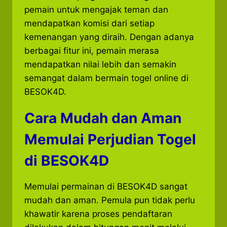
pemain untuk mengajak teman dan
mendapatkan komisi dari setiap
kemenangan yang diraih. Dengan adanya
berbagai fitur ini, pemain merasa
mendapatkan nilai lebih dan semakin
semangat dalam bermain togel online di
BESOK4D.
Cara Mudah dan Aman
Memulai Perjudian Togel
di BESOK4D
Memulai permainan di BESOK4D sangat
mudah dan aman. Pemula pun tidak perlu
khawatir karena proses pendaftaran