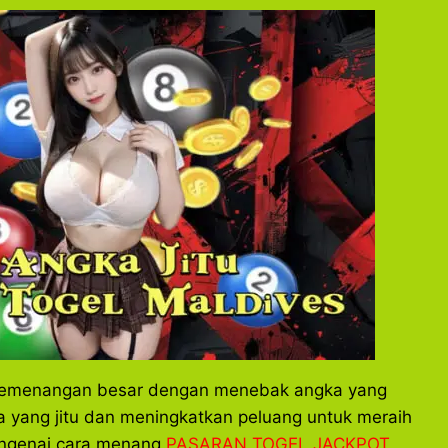
 kemenangan besar dengan menebak angka yang
 yang jitu dan meningkatkan peluang untuk meraih
engenai cara menang
PASARAN TOGEL JACKPOT