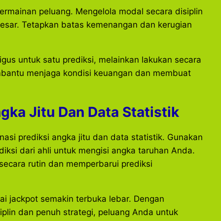
ermainan peluang. Mengelola modal secara disiplin
besar. Tetapkan batas kemenangan dan kerugian
gus untuk satu prediksi, melainkan lakukan secara
embantu menjaga kondisi keuangan dan membuat
ka Jitu Dan Data Statistik
si prediksi angka jitu dan data statistik. Gunakan
ediksi dari ahli untuk mengisi angka taruhan Anda.
 secara rutin dan memperbarui prediksi
ai jackpot semakin terbuka lebar. Dengan
iplin dan penuh strategi, peluang Anda untuk