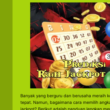
Banyak yang berguru dan berusaha meraih
tepat. Namun, bagaimana cara memilih angka
jackpot? Berikut adalah panduan lengkap m