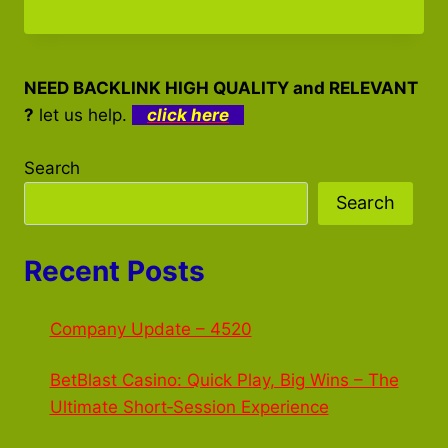
NEED BACKLINK HIGH QUALITY and RELEVANT
?
let us help.
click here
Search
Search
Recent Posts
Company Update – 4520
BetBlast Casino: Quick Play, Big Wins – The
Ultimate Short‑Session Experience