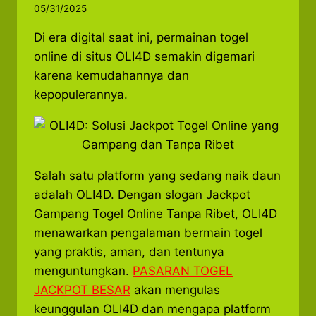
05/31/2025
Di era digital saat ini, permainan togel
online di situs OLI4D semakin digemari
karena kemudahannya dan
kepopulerannya.
Salah satu platform yang sedang naik daun
adalah OLI4D. Dengan slogan Jackpot
Gampang Togel Online Tanpa Ribet, OLI4D
menawarkan pengalaman bermain togel
yang praktis, aman, dan tentunya
menguntungkan.
PASARAN TOGEL
JACKPOT BESAR
akan mengulas
keunggulan OLI4D dan mengapa platform