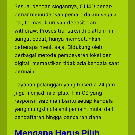
Sesuai dengan slogannya, OLI4D benar-
benar memudahkan pemain dalam segala
hal, termasuk urusan deposit dan
withdraw. Proses transaksi di platform ini
sangat cepat, hanya membutuhkan
beberapa menit saja. Didukung oleh
berbagai metode pembayaran lokal dan
digital, memastikan tidak ada kendala saat
bermain.
Layanan pelanggan yang tersedia 24 jam
juga menjadi nilai plus. Tim CS yang
responsif siap membantu setiap kendala
yang mungkin dialami pemain, mulai dari
pendaftaran hingga pencairan dana.
Mengapa Harus Pilih