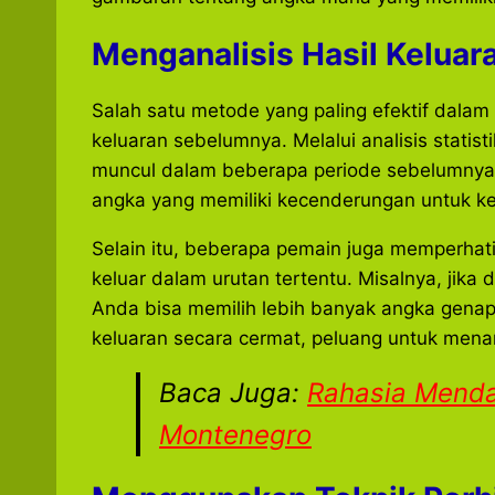
Menganalisis Hasil Kelua
Salah satu metode yang paling efektif dalam
keluaran sebelumnya. Melalui analisis statist
muncul dalam beberapa periode sebelumnya.
angka yang memiliki kecenderungan untuk ke
Selain itu, beberapa pemain juga memperhati
keluar dalam urutan tertentu. Misalnya, jika
Anda bisa memilih lebih banyak angka genap
keluaran secara cermat, peluang untuk mena
Baca Juga:
Rahasia Menda
Montenegro