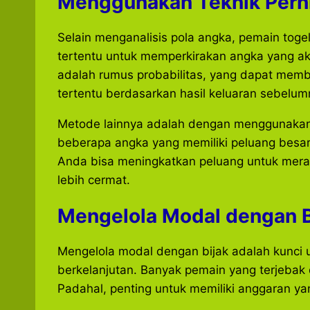
Menggunakan Teknik Perh
Selain menganalisis pola angka, pemain tog
tertentu untuk memperkirakan angka yang ak
adalah rumus probabilitas, yang dapat me
tertentu berdasarkan hasil keluaran sebelum
Metode lainnya adalah dengan menggunakan 
beberapa angka yang memiliki peluang besar
Anda bisa meningkatkan peluang untuk mera
lebih cermat.
Mengelola Modal dengan B
Mengelola modal dengan bijak adalah kunci u
berkelanjutan. Banyak pemain yang terjebak
Padahal, penting untuk memiliki anggaran yan