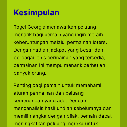
Kesimpulan
Togel Georgia menawarkan peluang
menarik bagi pemain yang ingin meraih
keberuntungan melalui permainan lotere.
Dengan hadiah jackpot yang besar dan
berbagai jenis permainan yang tersedia,
permainan ini mampu menarik perhatian
banyak orang.
Penting bagi pemain untuk memahami
aturan permainan dan peluang
kemenangan yang ada. Dengan
menganalisis hasil undian sebelumnya dan
memilih angka dengan bijak, pemain dapat
meningkatkan peluang mereka untuk