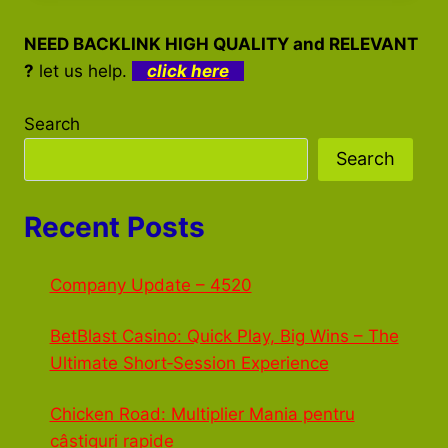
NEED BACKLINK HIGH QUALITY and RELEVANT
?
let us help.
click here
Search
Search
Recent Posts
Company Update – 4520
BetBlast Casino: Quick Play, Big Wins – The
Ultimate Short‑Session Experience
Chicken Road: Multiplier Mania pentru
câștiguri rapide