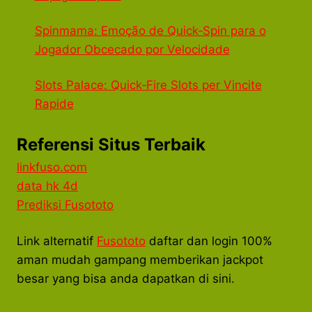
Spinmama: Emoção de Quick‑Spin para o
Jogador Obcecado por Velocidade
Slots Palace: Quick‑Fire Slots per Vincite
Rapide
Referensi Situs Terbaik
linkfuso.com
data hk 4d
Prediksi Fusototo
Link alternatif
Fusototo
daftar dan login 100%
aman mudah gampang memberikan jackpot
besar yang bisa anda dapatkan di sini.