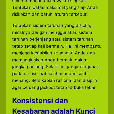
seluruh modal dalam waktu singkat.
Tentukan batas maksimal yang siap Anda
risikokan dan patuhi aturan tersebut.
Terapkan sistem taruhan yang disiplin,
misalnya dengan menggunakan sistem
taruhan berjenjang atau sistem taruhan
tetap setiap kali bermain. Hal ini membantu
menjaga kestabilan keuangan Anda dan
memungkinkan Anda bermain dalam
jangka panjang. Selain itu, jangan terjebak
pada emosi saat kalah maupun saat
menang. Bersikaplah rasional dan disiplin
agar peluang jackpot tetap terbuka lebar.
Konsistensi dan
Kesabaran adalah Kunci