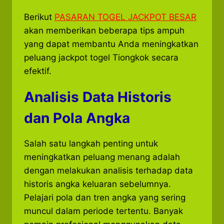
Berikut
PASARAN TOGEL JACKPOT BESAR
akan memberikan beberapa tips ampuh
yang dapat membantu Anda meningkatkan
peluang jackpot togel Tiongkok secara
efektif.
Analisis Data Historis
dan Pola Angka
Salah satu langkah penting untuk
meningkatkan peluang menang adalah
dengan melakukan analisis terhadap data
historis angka keluaran sebelumnya.
Pelajari pola dan tren angka yang sering
muncul dalam periode tertentu. Banyak