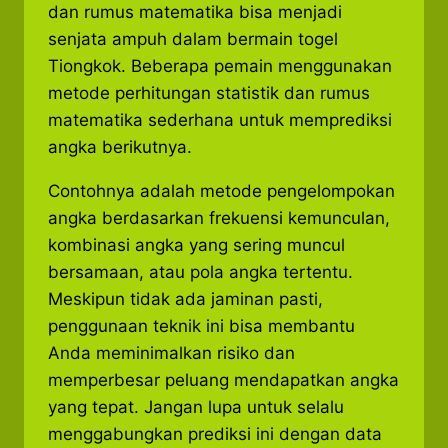
dan rumus matematika bisa menjadi
senjata ampuh dalam bermain togel
Tiongkok. Beberapa pemain menggunakan
metode perhitungan statistik dan rumus
matematika sederhana untuk memprediksi
angka berikutnya.
Contohnya adalah metode pengelompokan
angka berdasarkan frekuensi kemunculan,
kombinasi angka yang sering muncul
bersamaan, atau pola angka tertentu.
Meskipun tidak ada jaminan pasti,
penggunaan teknik ini bisa membantu
Anda meminimalkan risiko dan
memperbesar peluang mendapatkan angka
yang tepat. Jangan lupa untuk selalu
menggabungkan prediksi ini dengan data