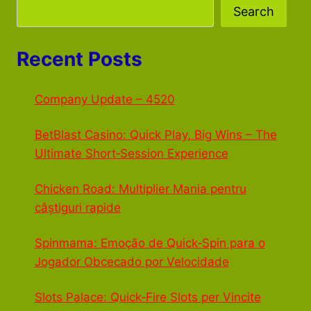
Search
Recent Posts
Company Update – 4520
BetBlast Casino: Quick Play, Big Wins – The
Ultimate Short‑Session Experience
Chicken Road: Multiplier Mania pentru
câștiguri rapide
Spinmama: Emoção de Quick‑Spin para o
Jogador Obcecado por Velocidade
Slots Palace: Quick‑Fire Slots per Vincite