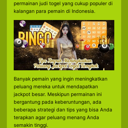
permainan judi togel yang cukup populer di
kalangan para pemain di Indonesia.
Banyak pemain yang ingin meningkatkan
peluang mereka untuk mendapatkan
jackpot besar. Meskipun permainan ini
bergantung pada keberuntungan, ada
beberapa strategi dan tips yang bisa Anda
terapkan agar peluang menang Anda
semakin tinggi.