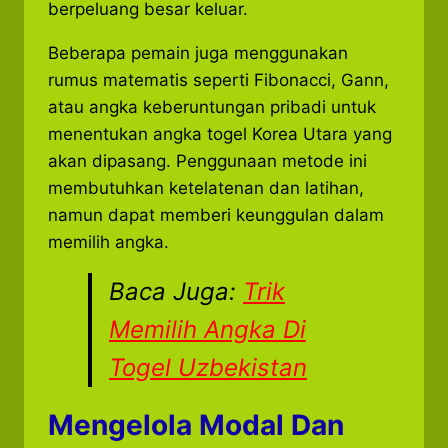
berpeluang besar keluar.
Beberapa pemain juga menggunakan
rumus matematis seperti Fibonacci, Gann,
atau angka keberuntungan pribadi untuk
menentukan angka togel Korea Utara yang
akan dipasang. Penggunaan metode ini
membutuhkan ketelatenan dan latihan,
namun dapat memberi keunggulan dalam
memilih angka.
Baca Juga:
Trik
Memilih Angka Di
Togel Uzbekistan
Mengelola Modal Dan