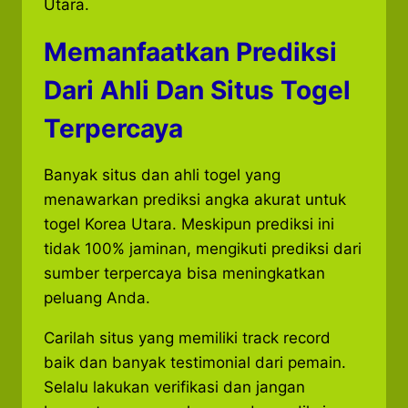
Utara.
Memanfaatkan Prediksi
Dari Ahli Dan Situs Togel
Terpercaya
Banyak situs dan ahli togel yang
menawarkan prediksi angka akurat untuk
togel Korea Utara. Meskipun prediksi ini
tidak 100% jaminan, mengikuti prediksi dari
sumber terpercaya bisa meningkatkan
peluang Anda.
Carilah situs yang memiliki track record
baik dan banyak testimonial dari pemain.
Selalu lakukan verifikasi dan jangan