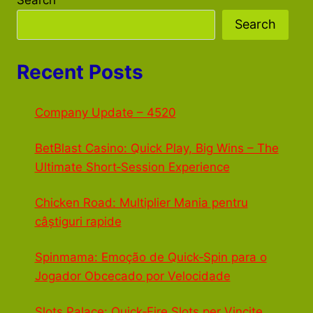
Search
Recent Posts
Company Update – 4520
BetBlast Casino: Quick Play, Big Wins – The
Ultimate Short‑Session Experience
Chicken Road: Multiplier Mania pentru
câștiguri rapide
Spinmama: Emoção de Quick‑Spin para o
Jogador Obcecado por Velocidade
Slots Palace: Quick‑Fire Slots per Vincite