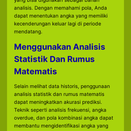
yang bisa digunakan sebagai bahan
analisis. Dengan memahami pola, Anda
dapat menentukan angka yang memiliki
kecenderungan keluar lagi di periode
mendatang.
Menggunakan Analisis
Statistik Dan Rumus
Matematis
Selain melihat data historis, penggunaan
analisis statistik dan rumus matematis
dapat meningkatkan akurasi prediksi.
Teknik seperti analisis frekuensi, angka
overdue, dan pola kombinasi angka dapat
membantu mengidentifikasi angka yang