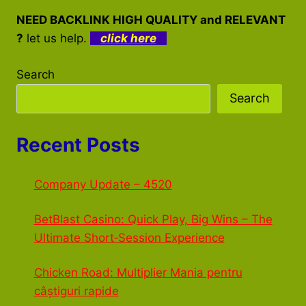
NEED BACKLINK HIGH QUALITY and RELEVANT
?
let us help.
click here
Search
Search
Recent Posts
Company Update – 4520
BetBlast Casino: Quick Play, Big Wins – The
Ultimate Short‑Session Experience
Chicken Road: Multiplier Mania pentru
câștiguri rapide