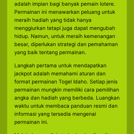
adalah impian bagi banyak pemain lotere.
Permainan ini menawarkan peluang untuk
meraih hadiah yang tidak hanya
menggiurkan tetapi juga dapat mengubah
hidup. Namun, untuk meraih kemenangan
besar, diperlukan strategi dan pemahaman
yang baik tentang permainan.
Langkah pertama untuk mendapatkan
jackpot adalah memahami aturan dan
format permainan Togel Idaho. Setiap jenis
permainan mungkin memiliki cara pemilihan
angka dan hadiah yang berbeda. Luangkan
waktu untuk membaca panduan resmi dan
informasi yang tersedia mengenai
permainan ini.