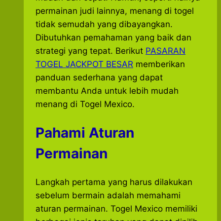
permainan judi lainnya, menang di togel
tidak semudah yang dibayangkan.
Dibutuhkan pemahaman yang baik dan
strategi yang tepat. Berikut
PASARAN
TOGEL JACKPOT BESAR
memberikan
panduan sederhana yang dapat
membantu Anda untuk lebih mudah
menang di Togel Mexico.
Pahami Aturan
Permainan
Langkah pertama yang harus dilakukan
sebelum bermain adalah memahami
aturan permainan. Togel Mexico memiliki