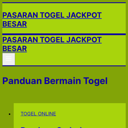
Skip
to
PASARAN TOGEL JACKPOT
content
BESAR
PASARAN TOGEL JACKPOT
BESAR
Panduan Bermain Togel
TOGEL ONLINE