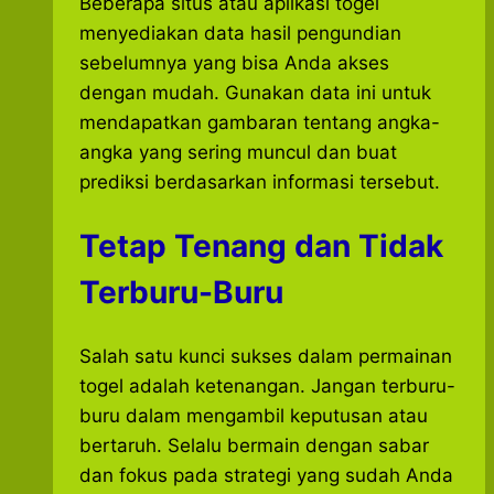
Beberapa situs atau aplikasi togel
menyediakan data hasil pengundian
sebelumnya yang bisa Anda akses
dengan mudah. Gunakan data ini untuk
mendapatkan gambaran tentang angka-
angka yang sering muncul dan buat
prediksi berdasarkan informasi tersebut.
Tetap Tenang dan Tidak
Terburu-Buru
Salah satu kunci sukses dalam permainan
togel adalah ketenangan. Jangan terburu-
buru dalam mengambil keputusan atau
bertaruh. Selalu bermain dengan sabar
dan fokus pada strategi yang sudah Anda