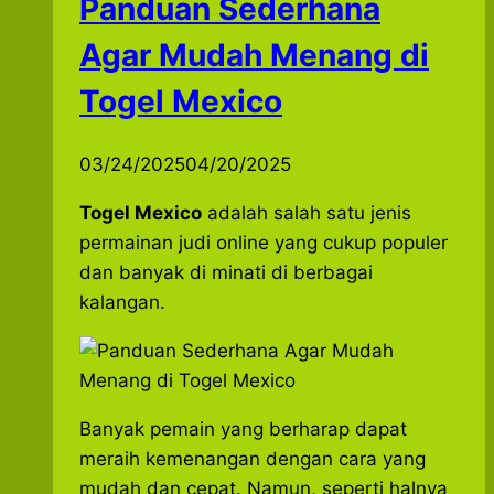
Panduan Sederhana
Agar Mudah Menang di
Togel Mexico
03/24/2025
04/20/2025
Togel Mexico
adalah salah satu jenis
permainan judi online yang cukup populer
dan banyak di minati di berbagai
kalangan.
Banyak pemain yang berharap dapat
meraih kemenangan dengan cara yang
mudah dan cepat. Namun, seperti halnya