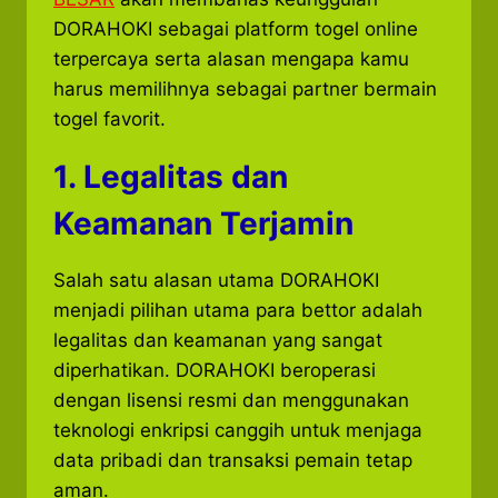
DORAHOKI sebagai platform togel online
terpercaya serta alasan mengapa kamu
harus memilihnya sebagai partner bermain
togel favorit.
1. Legalitas dan
Keamanan Terjamin
Salah satu alasan utama DORAHOKI
menjadi pilihan utama para bettor adalah
legalitas dan keamanan yang sangat
diperhatikan. DORAHOKI beroperasi
dengan lisensi resmi dan menggunakan
teknologi enkripsi canggih untuk menjaga
data pribadi dan transaksi pemain tetap
aman.