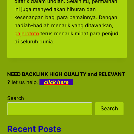
ditarik dalam undian. Selain itu, permainan
ini juga menyediakan hiburan dan
kesenangan bagi para pemainnya. Dengan
hadiah-hadiah menarik yang ditawarkan,
pajerototo
terus menarik minat para penjudi
di seluruh dunia.
NEED BACKLINK HIGH QUALITY and RELEVANT
?
let us help.
click here
Search
Search
Recent Posts