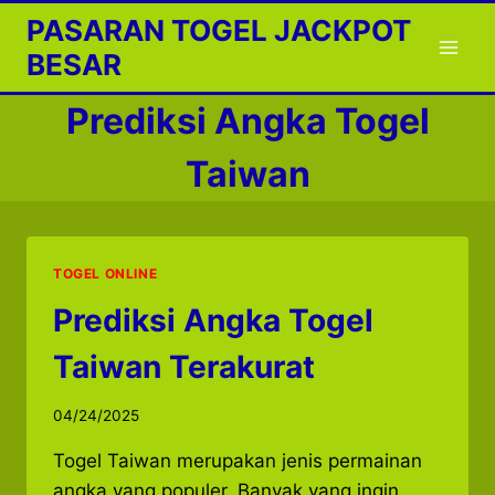
Skip
PASARAN TOGEL JACKPOT
to
BESAR
content
Prediksi Angka Togel
Taiwan
TOGEL ONLINE
Prediksi Angka Togel
Taiwan Terakurat
04/24/2025
Togel Taiwan merupakan jenis permainan
angka yang populer. Banyak yang ingin