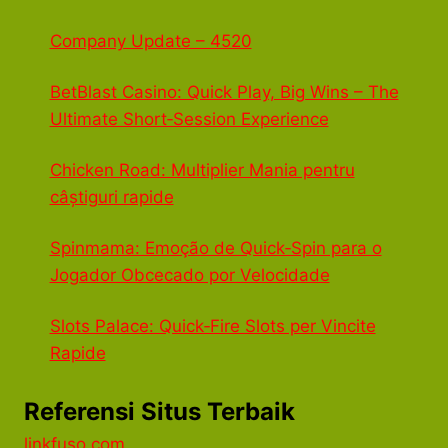
Company Update – 4520
BetBlast Casino: Quick Play, Big Wins – The
Ultimate Short‑Session Experience
Chicken Road: Multiplier Mania pentru
câștiguri rapide
Spinmama: Emoção de Quick‑Spin para o
Jogador Obcecado por Velocidade
Slots Palace: Quick‑Fire Slots per Vincite
Rapide
Referensi Situs Terbaik
linkfuso.com