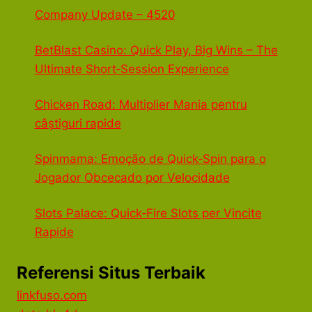
Company Update – 4520
BetBlast Casino: Quick Play, Big Wins – The
Ultimate Short‑Session Experience
Chicken Road: Multiplier Mania pentru
câștiguri rapide
Spinmama: Emoção de Quick‑Spin para o
Jogador Obcecado por Velocidade
Slots Palace: Quick‑Fire Slots per Vincite
Rapide
Referensi Situs Terbaik
linkfuso.com