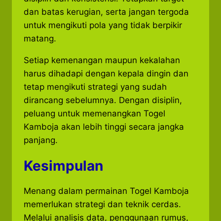
dan batas kerugian, serta jangan tergoda
untuk mengikuti pola yang tidak berpikir
matang.
Setiap kemenangan maupun kekalahan
harus dihadapi dengan kepala dingin dan
tetap mengikuti strategi yang sudah
dirancang sebelumnya. Dengan disiplin,
peluang untuk memenangkan Togel
Kamboja akan lebih tinggi secara jangka
panjang.
Kesimpulan
Menang dalam permainan Togel Kamboja
memerlukan strategi dan teknik cerdas.
Melalui analisis data, penggunaan rumus,