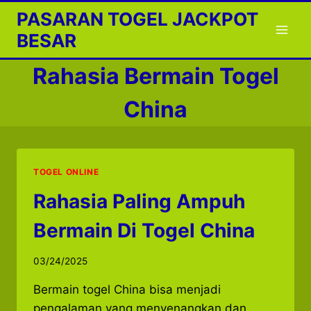
Skip
PASARAN TOGEL JACKPOT
to
BESAR
content
Rahasia Bermain Togel
China
TOGEL ONLINE
Rahasia Paling Ampuh
Bermain Di Togel China
03/24/2025
Bermain togel China bisa menjadi
pengalaman yang menyenangkan dan