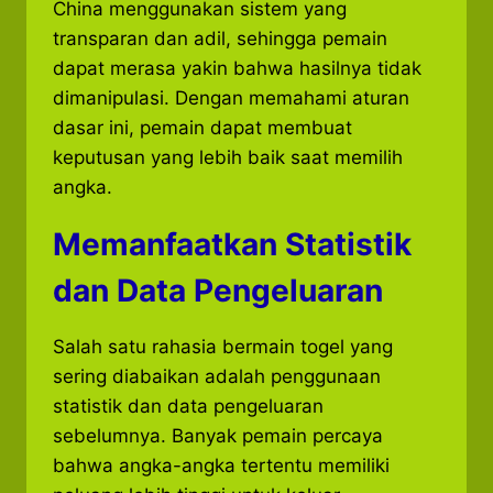
China menggunakan sistem yang
transparan dan adil, sehingga pemain
dapat merasa yakin bahwa hasilnya tidak
dimanipulasi. Dengan memahami aturan
dasar ini, pemain dapat membuat
keputusan yang lebih baik saat memilih
angka.
Memanfaatkan Statistik
dan Data Pengeluaran
Salah satu rahasia bermain togel yang
sering diabaikan adalah penggunaan
statistik dan data pengeluaran
sebelumnya. Banyak pemain percaya
bahwa angka-angka tertentu memiliki