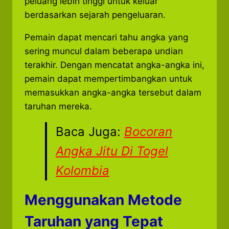
peluang lebih tinggi untuk keluar
berdasarkan sejarah pengeluaran.
Pemain dapat mencari tahu angka yang
sering muncul dalam beberapa undian
terakhir. Dengan mencatat angka-angka ini,
pemain dapat mempertimbangkan untuk
memasukkan angka-angka tersebut dalam
taruhan mereka.
Baca Juga:
Bocoran
Angka Jitu Di Togel
Kolombia
Menggunakan Metode
Taruhan yang Tepat