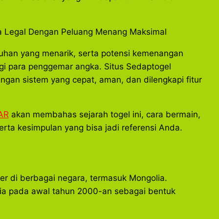
aruhan yang menarik, serta potensi kemenangan
gi para penggemar angka. Situs Sedaptogel
ngan sistem yang cepat, aman, dan dilengkapi fitur
AR
akan membahas sejarah togel ini, cara bermain,
 serta kesimpulan yang bisa jadi referensi Anda.
ler di berbagai negara, termasuk Mongolia.
olia pada awal tahun 2000-an sebagai bentuk