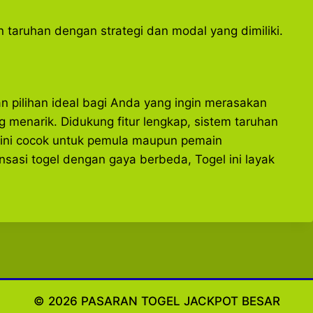
 taruhan dengan strategi dan modal yang dimiliki.
n pilihan ideal bagi Anda yang ingin merasakan
 menarik. Didukung fitur lengkap, sistem taruhan
 ini cocok untuk pemula maupun pemain
sasi togel dengan gaya berbeda, Togel ini layak
© 2026 PASARAN TOGEL JACKPOT BESAR