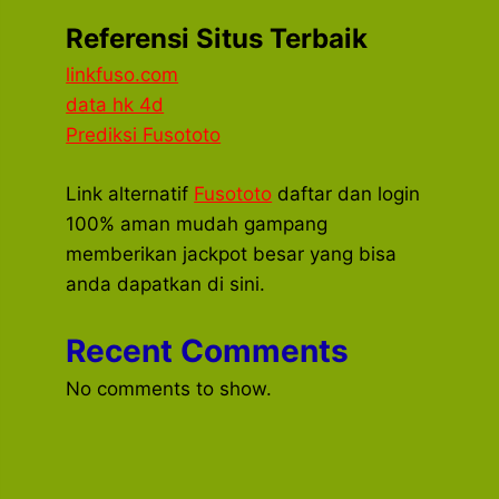
Referensi Situs Terbaik
linkfuso.com
data hk 4d
Prediksi Fusototo
Link alternatif
Fusototo
daftar dan login
100% aman mudah gampang
memberikan jackpot besar yang bisa
anda dapatkan di sini.
Recent Comments
No comments to show.