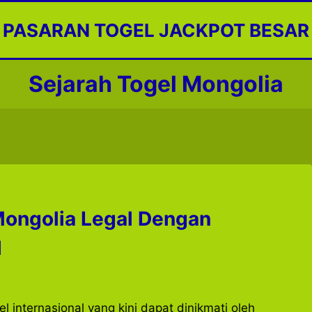
PASARAN TOGEL JACKPOT BESAR
Sejarah Togel Mongolia
Mongolia Legal Dengan
l
l internasional yang kini dapat dinikmati oleh