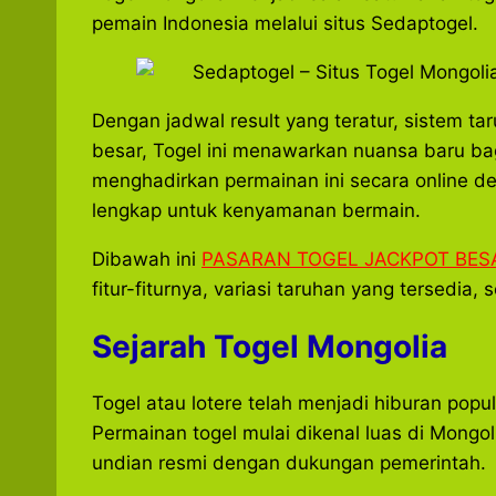
pemain Indonesia melalui situs Sedaptogel.
Dengan jadwal result yang teratur, sistem t
besar, Togel ini menawarkan nuansa baru ba
menghadirkan permainan ini secara online de
lengkap untuk kenyamanan bermain.
Dibawah ini
PASARAN TOGEL JACKPOT BES
fitur-fiturnya, variasi taruhan yang tersedia,
Sejarah Togel Mongolia
Togel atau lotere telah menjadi hiburan popu
Permainan togel mulai dikenal luas di Mong
undian resmi dengan dukungan pemerintah.