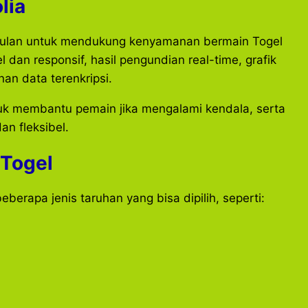
lia
ggulan untuk mendukung kenyamanan bermain Togel
l dan responsif, hasil pengundian real-time, grafik
nan data terenkripsi.
uk membantu pemain jika mengalami kendala, serta
an fleksibel.
 Togel
erapa jenis taruhan yang bisa dipilih, seperti: