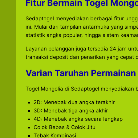
Fitur Bermain Togel Mongo
Sedaptogel menyediakan berbagai fitur un
ini. Mulai dari tampilan antarmuka yang simpe
statistik angka populer, hingga sistem keama
Layanan pelanggan juga tersedia 24 jam unt
transaksi deposit dan penarikan yang cepat d
Varian Taruhan Permainan
Togel Mongolia di Sedaptogel menyediakan beb
2D: Menebak dua angka terakhir
3D: Menebak tiga angka akhir
4D: Menebak angka secara lengkap
Colok Bebas & Colok Jitu
Tebak Kombinasi