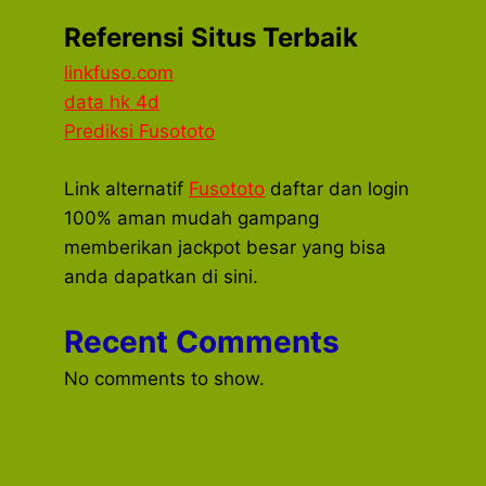
Referensi Situs Terbaik
linkfuso.com
data hk 4d
Prediksi Fusototo
Link alternatif
Fusototo
daftar dan login
100% aman mudah gampang
memberikan jackpot besar yang bisa
anda dapatkan di sini.
Recent Comments
No comments to show.