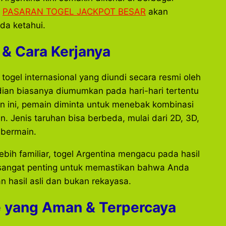
i
PASARAN TOGEL JACKPOT BESAR
akan
da ketahui.
& Cara Kerjanya
togel internasional yang diundi secara resmi oleh
dian biasanya diumumkan pada hari-hari tertentu
n ini, pemain diminta untuk menebak kombinasi
. Jenis taruhan bisa berbeda, mulai dari 2D, 3D,
 bermain.
bih familiar, togel Argentina mengacu pada hasil
u, sangat penting untuk memastikan bahwa Anda
n hasil asli dan bukan rekayasa.
e yang Aman & Terpercaya