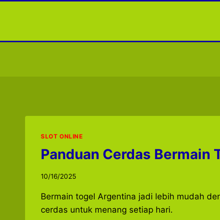
Skip
to
content
SLOT ONLINE
Panduan Cerdas Bermain T
10/16/2025
Bermain togel Argentina jadi lebih mudah den
cerdas untuk menang setiap hari.