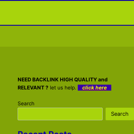
NEED BACKLINK HIGH QUALITY and
RELEVANT ?
let us help.
click here
Search
Search