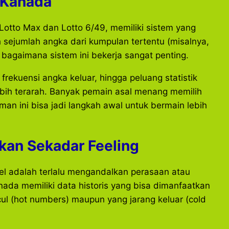
 Kanada
Lotto Max dan Lotto 6/49, memiliki sistem yang
h sejumlah angka dari kumpulan tertentu (misalnya,
bagaimana sistem ini bekerja sangat penting.
ekuensi angka keluar, hingga peluang statistik
ebih terarah. Banyak pemain asal menang memilih
n ini bisa jadi langkah awal untuk bermain lebih
ukan Sekadar Feeling
l adalah terlalu mengandalkan perasaan atau
nada memiliki data historis yang bisa dimanfaatkan
ul (hot numbers) maupun yang jarang keluar (cold