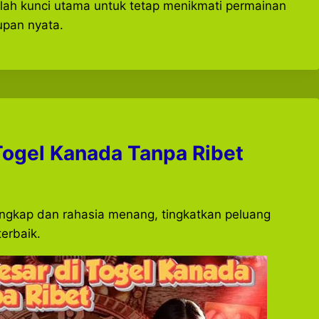
adalah kunci utama untuk tetap menikmati permainan
upan nyata.
Togel Kanada Tanpa Ribet
ngkap dan rahasia menang, tingkatkan peluang
erbaik.