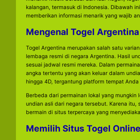
kalangan, termasuk di Indonesia. Dibawah in
memberikan informasi menarik yang wajib an
Mengenal Togel Argentina 
Togel Argentina merupakan salah satu varian 
lembaga resmi di negara Argentina. Hasil un
sesuai jadwal resmi mereka. Dalam permaina
angka tertentu yang akan keluar dalam undian
hingga 4D, tergantung platform tempat Anda
Berbeda dari permainan lokal yang mungkin le
undian asli dari negara tersebut. Karena it
bermain di situs terpercaya yang menyediaka
Memilih Situs Togel Onlin