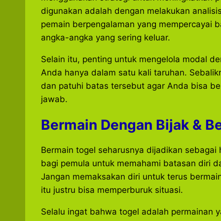
digunakan adalah dengan melakukan analisis
pemain berpengalaman yang mempercayai ba
angka-angka yang sering keluar.
Selain itu, penting untuk mengelola modal 
Anda hanya dalam satu kali taruhan. Sebalik
dan patuhi batas tersebut agar Anda bisa b
jawab.
Bermain Dengan Bijak & 
Bermain togel seharusnya dijadikan sebagai
bagi pemula untuk memahami batasan diri d
Jangan memaksakan diri untuk terus bermai
itu justru bisa memperburuk situasi.
Selalu ingat bahwa togel adalah permainan ya