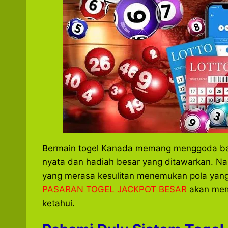
Bermain togel Kanada memang menggoda ba
nyata dan hadiah besar yang ditawarkan. Na
yang merasa kesulitan menemukan pola yang 
PASARAN TOGEL JACKPOT BESAR
akan memb
ketahui.