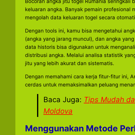
Bocoran angka jitu togel Rumania seringkali be
keluaran angka. Banyak pemain profesional m
mengolah data keluaran togel secara otomati
Dengan tools ini, kamu bisa mengetahui angk
(angka yang jarang muncul), dan angka yang me
data historis bisa digunakan untuk menganali
distribusi angka. Melalui analisa statistik
jitu yang lebih akurat dan sistematis.
Dengan memahami cara kerja fitur-fitur ini,
cerdas untuk memaksimalkan peluang menan
Baca Juga:
Tips Mudah dan
Moldova
Menggunakan Metode Perh