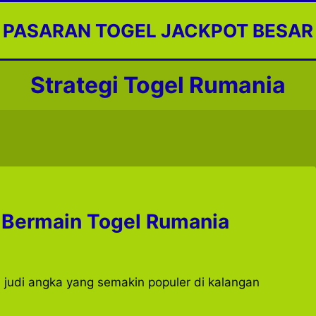
PASARAN TOGEL JACKPOT BESAR
Strategi Togel Rumania
 Bermain Togel Rumania
 judi angka yang semakin populer di kalangan