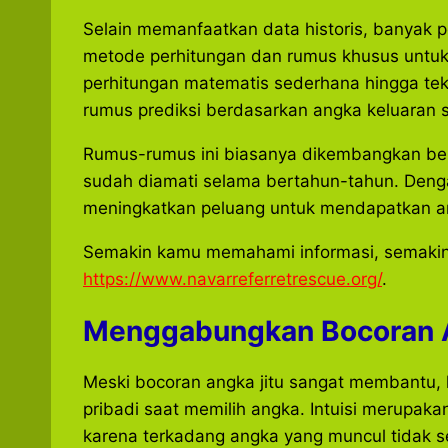
Selain memanfaatkan data historis, banyak
metode perhitungan dan rumus khusus untuk 
perhitungan matematis sederhana hingga tek
rumus prediksi berdasarkan angka keluaran
Rumus-rumus ini biasanya dikembangkan be
sudah diamati selama bertahun-tahun. Deng
meningkatkan peluang untuk mendapatkan a
Semakin kamu memahami informasi, semakin 
https://www.navarreferretrescue.org/
.
Menggabungkan Bocoran A
Meski bocoran angka jitu sangat membantu,
pribadi saat memilih angka. Intuisi merupaka
karena terkadang angka yang muncul tidak sel