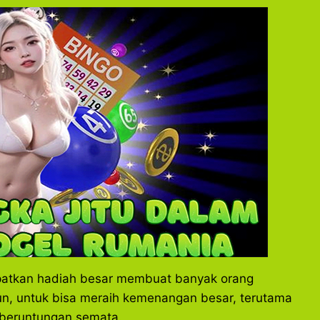
patkan hadiah besar membuat banyak orang
n, untuk bisa meraih kemenangan besar, terutama
eberuntungan semata.