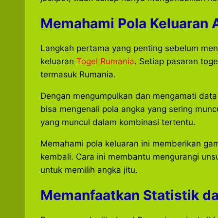
Memahami Pola Keluaran 
Langkah pertama yang penting sebelum menc
keluaran
Togel Rumania
. Setiap pasaran toge
termasuk Rumania.
Dengan mengumpulkan dan mengamati data h
bisa mengenali pola angka yang sering muncu
yang muncul dalam kombinasi tertentu.
Memahami pola keluaran ini memberikan gam
kembali. Cara ini membantu mengurangi uns
untuk memilih angka jitu.
Memanfaatkan Statistik da