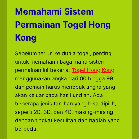
Memahami Sistem
Permainan Togel Hong
Kong
Sebelum terjun ke dunia togel, penting
untuk memahami bagaimana sistem
permainan ini bekerja.
Togel Hong Kong
menggunakan angka dari 00 hingga 99,
dan pemain harus menebak angka yang
akan keluar pada hasil undian. Ada
beberapa jenis taruhan yang bisa dipilih,
seperti 2D, 3D, dan 4D, masing-masing
dengan tingkat kesulitan dan hadiah yang
berbeda.