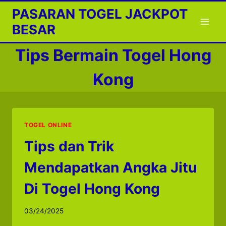
Skip
PASARAN TOGEL JACKPOT
to
BESAR
content
Tips Bermain Togel Hong
Kong
TOGEL ONLINE
Tips dan Trik
Mendapatkan Angka Jitu
Di Togel Hong Kong
03/24/2025