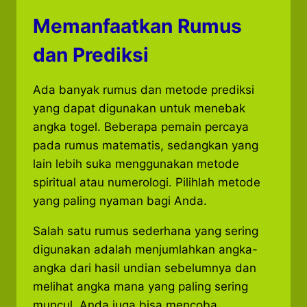
Memanfaatkan Rumus
dan Prediksi
Ada banyak rumus dan metode prediksi
yang dapat digunakan untuk menebak
angka togel. Beberapa pemain percaya
pada rumus matematis, sedangkan yang
lain lebih suka menggunakan metode
spiritual atau numerologi. Pilihlah metode
yang paling nyaman bagi Anda.
Salah satu rumus sederhana yang sering
digunakan adalah menjumlahkan angka-
angka dari hasil undian sebelumnya dan
melihat angka mana yang paling sering
muncul. Anda juga bisa mencoba