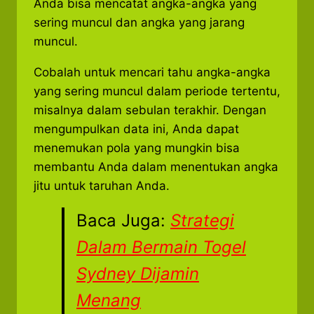
Anda bisa mencatat angka-angka yang
sering muncul dan angka yang jarang
muncul.
Cobalah untuk mencari tahu angka-angka
yang sering muncul dalam periode tertentu,
misalnya dalam sebulan terakhir. Dengan
mengumpulkan data ini, Anda dapat
menemukan pola yang mungkin bisa
membantu Anda dalam menentukan angka
jitu untuk taruhan Anda.
Baca Juga:
Strategi
Dalam Bermain Togel
Sydney Dijamin
Menang