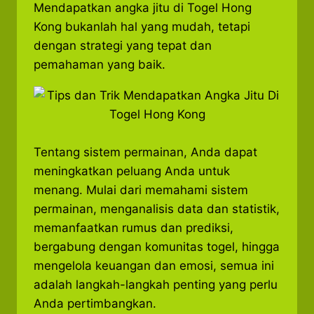
Mendapatkan angka jitu di Togel Hong
Kong bukanlah hal yang mudah, tetapi
dengan strategi yang tepat dan
pemahaman yang baik.
Tentang sistem permainan, Anda dapat
meningkatkan peluang Anda untuk
menang. Mulai dari memahami sistem
permainan, menganalisis data dan statistik,
memanfaatkan rumus dan prediksi,
bergabung dengan komunitas togel, hingga
mengelola keuangan dan emosi, semua ini
adalah langkah-langkah penting yang perlu
Anda pertimbangkan.