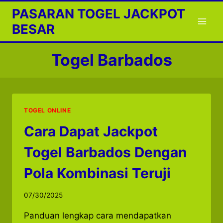
Skip
PASARAN TOGEL JACKPOT
to
BESAR
content
Togel Barbados
TOGEL ONLINE
Cara Dapat Jackpot
Togel Barbados Dengan
Pola Kombinasi Teruji
07/30/2025
Panduan lengkap cara mendapatkan