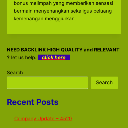
bonus melimpah yang memberikan sensasi
bermain menyenangkan sekaligus peluang
kemenangan menggiurkan.
NEED BACKLINK HIGH QUALITY and RELEVANT
?
let us help.
click here
Search
Search
Recent Posts
Company Update – 4520