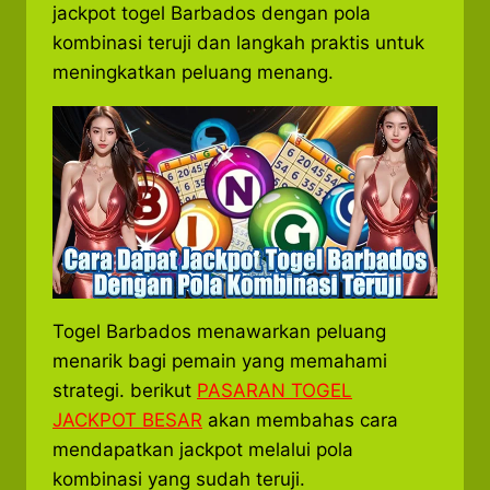
jackpot togel Barbados dengan pola
kombinasi teruji dan langkah praktis untuk
meningkatkan peluang menang.
Togel Barbados menawarkan peluang
menarik bagi pemain yang memahami
strategi. berikut
PASARAN TOGEL
JACKPOT BESAR
akan membahas cara
mendapatkan jackpot melalui pola
kombinasi yang sudah teruji.