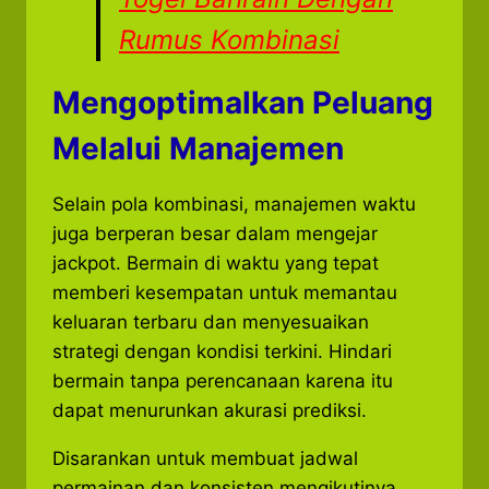
Rumus Kombinasi
Mengoptimalkan Peluang
Melalui Manajemen
Selain pola kombinasi, manajemen waktu
juga berperan besar dalam mengejar
jackpot. Bermain di waktu yang tepat
memberi kesempatan untuk memantau
keluaran terbaru dan menyesuaikan
strategi dengan kondisi terkini. Hindari
bermain tanpa perencanaan karena itu
dapat menurunkan akurasi prediksi.
Disarankan untuk membuat jadwal
permainan dan konsisten mengikutinya.