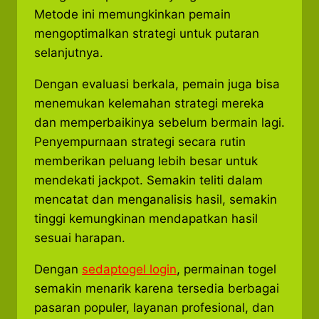
Metode ini memungkinkan pemain
mengoptimalkan strategi untuk putaran
selanjutnya.
Dengan evaluasi berkala, pemain juga bisa
menemukan kelemahan strategi mereka
dan memperbaikinya sebelum bermain lagi.
Penyempurnaan strategi secara rutin
memberikan peluang lebih besar untuk
mendekati jackpot. Semakin teliti dalam
mencatat dan menganalisis hasil, semakin
tinggi kemungkinan mendapatkan hasil
sesuai harapan.
Dengan
sedaptogel login
, permainan togel
semakin menarik karena tersedia berbagai
pasaran populer, layanan profesional, dan