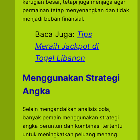
kerugian besar, tetapi juga menjaga agar
permainan tetap menyenangkan dan tidak
menjadi beban finansial.
Baca Juga:
Tips
Meraih Jackpot di
Togel Libanon
Menggunakan Strategi
Angka
Selain mengandalkan analisis pola,
banyak pemain menggunakan strategi
angka beruntun dan kombinasi tertentu
untuk meningkatkan peluang menang.