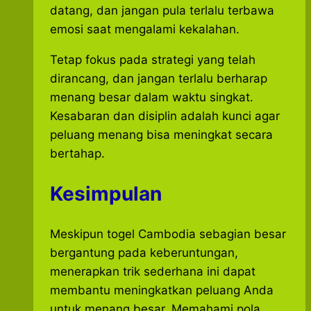
datang, dan jangan pula terlalu terbawa
emosi saat mengalami kekalahan.
Tetap fokus pada strategi yang telah
dirancang, dan jangan terlalu berharap
menang besar dalam waktu singkat.
Kesabaran dan disiplin adalah kunci agar
peluang menang bisa meningkat secara
bertahap.
Kesimpulan
Meskipun togel Cambodia sebagian besar
bergantung pada keberuntungan,
menerapkan trik sederhana ini dapat
membantu meningkatkan peluang Anda
untuk menang besar. Memahami pola