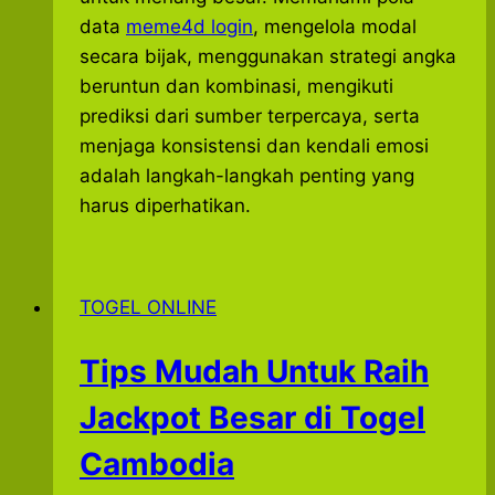
data
meme4d login
, mengelola modal
secara bijak, menggunakan strategi angka
beruntun dan kombinasi, mengikuti
prediksi dari sumber terpercaya, serta
menjaga konsistensi dan kendali emosi
adalah langkah-langkah penting yang
harus diperhatikan.
TOGEL ONLINE
Tips Mudah Untuk Raih
Jackpot Besar di Togel
Cambodia