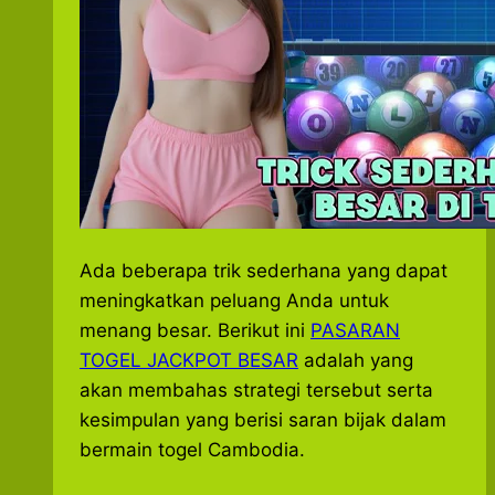
Ada beberapa trik sederhana yang dapat
meningkatkan peluang Anda untuk
menang besar. Berikut ini
PASARAN
TOGEL JACKPOT BESAR
adalah yang
akan membahas strategi tersebut serta
kesimpulan yang berisi saran bijak dalam
bermain togel Cambodia.