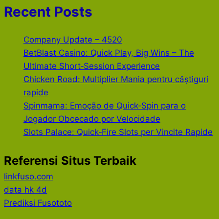
Recent Posts
Company Update – 4520
BetBlast Casino: Quick Play, Big Wins – The
Ultimate Short‑Session Experience
Chicken Road: Multiplier Mania pentru câștiguri
rapide
Spinmama: Emoção de Quick‑Spin para o
Jogador Obcecado por Velocidade
Slots Palace: Quick‑Fire Slots per Vincite Rapide
Referensi Situs Terbaik
linkfuso.com
data hk 4d
Prediksi Fusototo