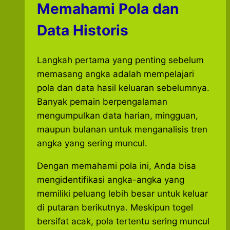
Memahami Pola dan
Data Historis
Langkah pertama yang penting sebelum
memasang angka adalah mempelajari
pola dan data hasil keluaran sebelumnya.
Banyak pemain berpengalaman
mengumpulkan data harian, mingguan,
maupun bulanan untuk menganalisis tren
angka yang sering muncul.
Dengan memahami pola ini, Anda bisa
mengidentifikasi angka-angka yang
memiliki peluang lebih besar untuk keluar
di putaran berikutnya. Meskipun togel
bersifat acak, pola tertentu sering muncul