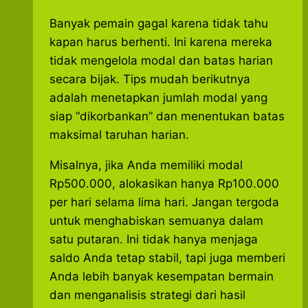
Banyak pemain gagal karena tidak tahu
kapan harus berhenti. Ini karena mereka
tidak mengelola modal dan batas harian
secara bijak. Tips mudah berikutnya
adalah menetapkan jumlah modal yang
siap “dikorbankan” dan menentukan batas
maksimal taruhan harian.
Misalnya, jika Anda memiliki modal
Rp500.000, alokasikan hanya Rp100.000
per hari selama lima hari. Jangan tergoda
untuk menghabiskan semuanya dalam
satu putaran. Ini tidak hanya menjaga
saldo Anda tetap stabil, tapi juga memberi
Anda lebih banyak kesempatan bermain
dan menganalisis strategi dari hasil