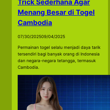
Trick Sederhana Agar
Menang Besar di Togel
Cambodia
07/30/2025
09/04/2025
Permainan togel selalu menjadi daya tarik
tersendiri bagi banyak orang di Indonesia
dan negara-negara tetangga, termasuk
Cambodia.