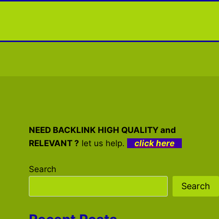
NEED BACKLINK HIGH QUALITY and
RELEVANT ?
let us help.
click here
Search
Search