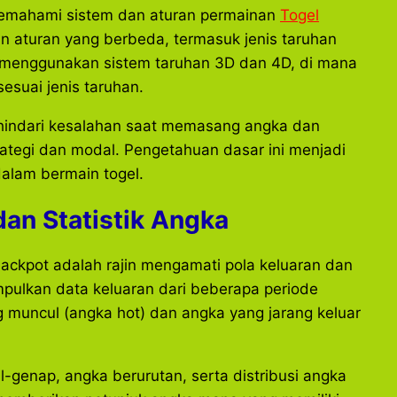
memahami sistem dan aturan permainan
Togel
dan aturan yang berbeda, termasuk jenis taruhan
a menggunakan sistem taruhan 3D dan 4D, di mana
suai jenis taruhan.
indari kesalahan saat memasang angka dan
rategi dan modal. Pengetahuan dasar ini menjadi
dalam bermain togel.
an Statistik Angka
jackpot adalah rajin mengamati pola keluaran dan
umpulkan data keluaran dari beberapa periode
ng muncul (angka hot) dan angka yang jarang keluar
jil-genap, angka berurutan, serta distribusi angka