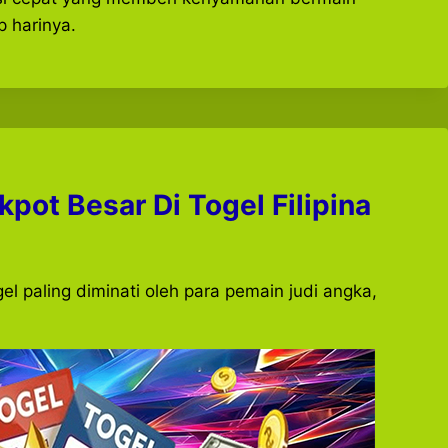
p harinya.
ot Besar Di Togel Filipina
el paling diminati oleh para pemain judi angka,