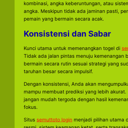
kombinasi, angka keberuntungan, atau siste
angka. Meskipun tidak ada jaminan pasti, p
pemain yang bermain secara acak.
Konsistensi dan Sabar
Kunci utama untuk memenangkan togel di
se
Tidak ada jalan pintas menuju kemenangan b
bermain secara rutin sesuai strategi yang s
taruhan besar secara impulsif.
Dengan konsistensi, Anda akan mengumpulk
mampu membuat prediksi yang lebih akurat
jangan mudah tergoda dengan hasil kemena
fokus.
Situs
semuttoto login
menjadi pilihan utama d
resmi, sistem keamanan ketat, serta transa