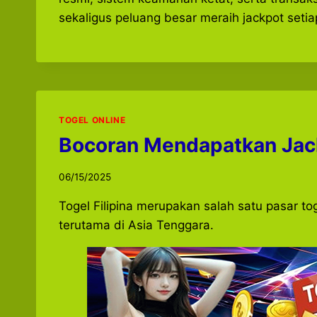
sekaligus peluang besar meraih jackpot setia
TOGEL ONLINE
Bocoran Mendapatkan Jackp
06/15/2025
Togel Filipina merupakan salah satu pasar tog
terutama di Asia Tenggara.