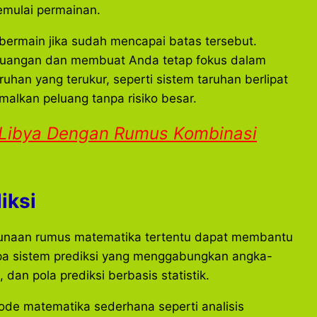
mulai permainan.
bermain jika sudah mencapai batas tersebut.
keuangan dan membuat Anda tetap fokus dalam
ruhan yang terukur, seperti sistem taruhan berlipat
malkan peluang tanpa risiko besar.
l Libya Dengan Rumus Kombinasi
iksi
unaan rumus matematika tertentu dapat membantu
a sistem prediksi yang menggabungkan angka-
, dan pola prediksi berbasis statistik.
e matematika sederhana seperti analisis