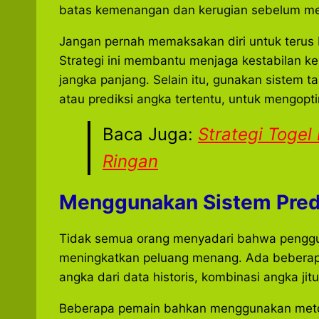
batas kemenangan dan kerugian sebelum me
Jangan pernah memaksakan diri untuk terus 
Strategi ini membantu menjaga kestabilan 
jangka panjang. Selain itu, gunakan sistem ta
atau prediksi angka tertentu, untuk mengopti
Baca Juga:
Strategi Toge
Ringan
Menggunakan Sistem Pred
Tidak semua orang menyadari bahwa pengg
meningkatkan peluang menang. Ada beberap
angka dari data historis, kombinasi angka jitu
Beberapa pemain bahkan menggunakan metod