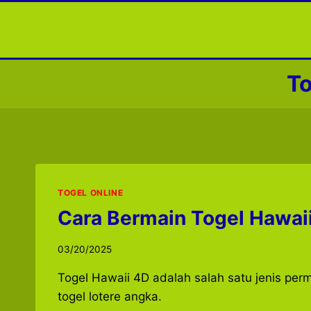
Skip
to
content
To
TOGEL ONLINE
Cara Bermain Togel Hawai
03/20/2025
Togel Hawaii 4D adalah salah satu jenis per
togel lotere angka.