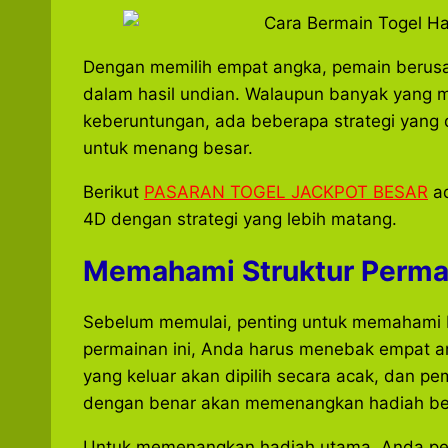
Dengan memilih empat angka, pemain berus
dalam hasil undian. Walaupun banyak yang 
keberuntungan, ada beberapa strategi yan
untuk menang besar.
Berikut
PASARAN TOGEL JACKPOT BESAR
ad
4D dengan strategi yang lebih matang.
Memahami Struktur Perma
Sebelum memulai, penting untuk memahami b
permainan ini, Anda harus menebak empat an
yang keluar akan dipilih secara acak, dan p
dengan benar akan memenangkan hadiah be
Untuk memenangkan hadiah utama, Anda pe