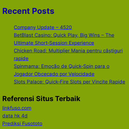
Recent Posts
Company Update – 4520
BetBlast Casino: Quick Play, Big Wins – The
Ultimate Short‑Session Experience
Chicken Road: Multiplier Mania pentru câștiguri
rapide
Spinmama: Emoção de Quick‑Spin para o
Jogador Obcecado por Velocidade
Slots Palace: Quick‑Fire Slots per Vincite Rapide
Referensi Situs Terbaik
linkfuso.com
data hk 4d
Prediksi Fusototo