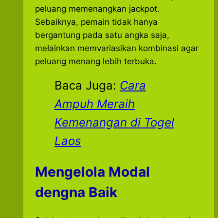
peluang memenangkan jackpot.
Sebaiknya, pemain tidak hanya
bergantung pada satu angka saja,
melainkan memvariasikan kombinasi agar
peluang menang lebih terbuka.
Baca Juga:
Cara
Ampuh Meraih
Kemenangan di Togel
Laos
Mengelola Modal
dengna Baik