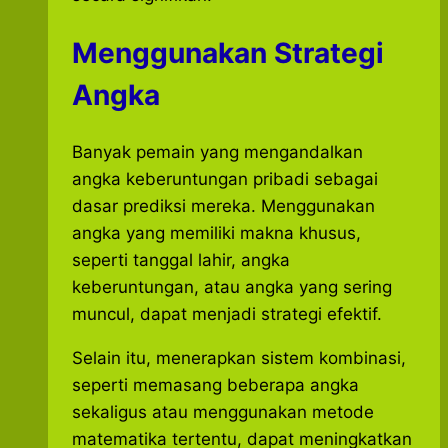
Menggunakan Strategi
Angka
Banyak pemain yang mengandalkan
angka keberuntungan pribadi sebagai
dasar prediksi mereka. Menggunakan
angka yang memiliki makna khusus,
seperti tanggal lahir, angka
keberuntungan, atau angka yang sering
muncul, dapat menjadi strategi efektif.
Selain itu, menerapkan sistem kombinasi,
seperti memasang beberapa angka
sekaligus atau menggunakan metode
matematika tertentu, dapat meningkatkan