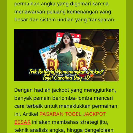
permainan angka yang digemari karena
menawarkan peluang kemenangan yang
besar dan sistem undian yang transparan.
Dengan hadiah jackpot yang menggiurkan,
banyak pemain berlomba-lomba mencari
cara terbaik untuk menaklukkan permainan
ini. Artikel
PASARAN TOGEL JACKPOT
BESAR
ini akan membahas strategi jitu,
teknik analisis angka, hingga pengelolaan