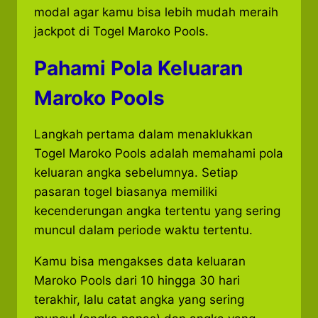
modal agar kamu bisa lebih mudah meraih
jackpot di Togel Maroko Pools.
Pahami Pola Keluaran
Maroko Pools
Langkah pertama dalam menaklukkan
Togel Maroko Pools adalah memahami pola
keluaran angka sebelumnya. Setiap
pasaran togel biasanya memiliki
kecenderungan angka tertentu yang sering
muncul dalam periode waktu tertentu.
Kamu bisa mengakses data keluaran
Maroko Pools dari 10 hingga 30 hari
terakhir, lalu catat angka yang sering