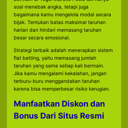
soal menebak angka, tetapi juga
bagaimana kamu mengelola modal secara
bijak. Tentukan batas maksimal taruhan
harian dan hindari memasang taruhan
besar secara emosional.
Strategi terbaik adalah menerapkan sistem
flat betting, yaitu memasang jumlah
taruhan yang sama setiap kali bermain.
Jika kamu mengalami kekalahan, jangan
terburu-buru menggandakan taruhan
karena bisa memperbesar risiko kerugian.
Manfaatkan Diskon dan
Bonus Dari Situs Resmi