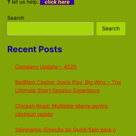
?
let us help.
click here
Search
Search
Recent Posts
Company Update – 4520
BetBlast Casino: Quick Play, Big Wins – The
Ultimate Short‑Session Experience
Chicken Road: Multiplier Mania pentru
câștiguri rapide
Spinmama: Emoção de Quick‑Spin para o