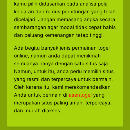
kamu pilih didasarkan pada analisa pola
keluaran dan rumus perhitungan yang telah
dipelajari. Jangan memasang angka secara
sembarangan agar modal tidak cepat habis
dan peluang kemenangan tetap tinggi.
Ada begitu banyak jenis permainan togel
online, namun anda dapat menikmati
semuanya hanya dengan satu situs saja.
Namun, untuk itu, anda perlu memilih situs
yang resmi dan terpercaya untuk bermain.
Oleh karena itu, kami merekomendasikan
Anda untuk bermain di
asentogel
yang
merupakan situs paling aman, terpercaya,
dan mudah diakses.