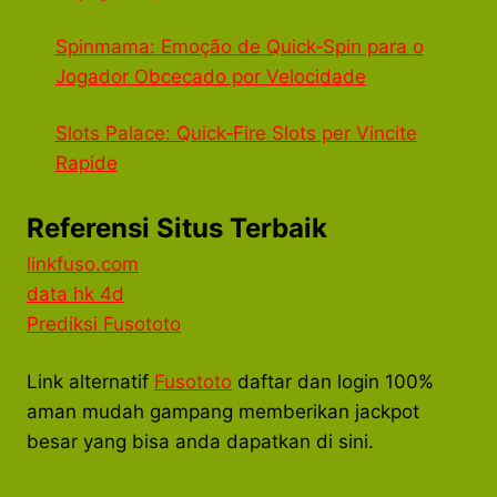
Spinmama: Emoção de Quick‑Spin para o
Jogador Obcecado por Velocidade
Slots Palace: Quick‑Fire Slots per Vincite
Rapide
Referensi Situs Terbaik
linkfuso.com
data hk 4d
Prediksi Fusototo
Link alternatif
Fusototo
daftar dan login 100%
aman mudah gampang memberikan jackpot
besar yang bisa anda dapatkan di sini.