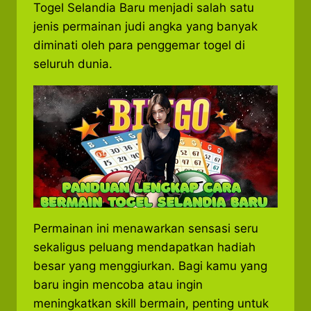
Togel Selandia Baru menjadi salah satu
jenis permainan judi angka yang banyak
diminati oleh para penggemar togel di
seluruh dunia.
Permainan ini menawarkan sensasi seru
sekaligus peluang mendapatkan hadiah
besar yang menggiurkan. Bagi kamu yang
baru ingin mencoba atau ingin
meningkatkan skill bermain, penting untuk