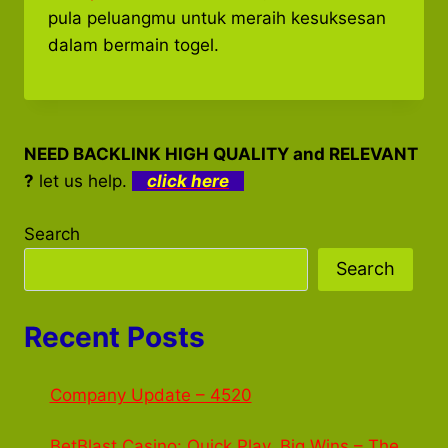
pula peluangmu untuk meraih kesuksesan
dalam bermain togel.
NEED BACKLINK HIGH QUALITY and RELEVANT
?
let us help.
click here
Search
Search
Recent Posts
Company Update – 4520
BetBlast Casino: Quick Play, Big Wins – The