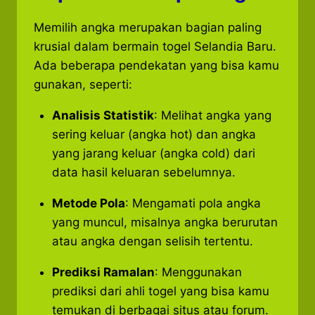
Memilih angka merupakan bagian paling
krusial dalam bermain togel Selandia Baru.
Ada beberapa pendekatan yang bisa kamu
gunakan, seperti:
Analisis Statistik
: Melihat angka yang
sering keluar (angka hot) dan angka
yang jarang keluar (angka cold) dari
data hasil keluaran sebelumnya.
Metode Pola
: Mengamati pola angka
yang muncul, misalnya angka berurutan
atau angka dengan selisih tertentu.
Prediksi Ramalan
: Menggunakan
prediksi dari ahli togel yang bisa kamu
temukan di berbagai situs atau forum.