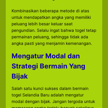
Kombinasikan beberapa metode di atas
untuk mendapatkan angka yang memiliki
peluang lebih besar keluar saat
pengundian. Selalu ingat bahwa togel tetap
permainan peluang, sehingga tidak ada
angka pasti yang menjamin kemenangan.
Mengatur Modal dan
Strategi Bermain Yang
Bijak
Salah satu kunci sukses dalam bermain
togel Selandia Baru adalah mengatur
modal dengan bijak. Jangan tergoda untuk