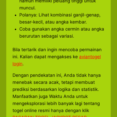
namun memiliki peluang tinggi untuk
muncul.
Polanya: Lihat kombinasi ganjil-genap,
besar-kecil, atau angka kembar.
Coba gunakan angka cermin atau angka
berurutan sebagai variasi.
Bila tertarik dan ingin mencoba permainan
ini. Kalian dapat mengakses ke
aviantogel
login
.
Dengan pendekatan ini, Anda tidak hanya
menebak secara acak, tetapi membuat
prediksi berdasarkan logika dan statistik.
Manfaatkan juga Waktu Anda untuk
mengeksplorasi lebih banyak lagi tentang
togel online resmi hanya dengan klik