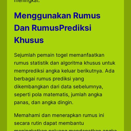
meningkat.
Menggunakan Rumus
Dan RumusPrediksi
Khusus
Sejumlah pemain togel memanfaatkan
rumus statistik dan algoritma khusus untuk
memprediksi angka keluar berikutnya. Ada
berbagai rumus prediksi yang
dikembangkan dari data sebelumnya,
seperti pola matematis, jumlah angka
panas, dan angka dingin.
Memahami dan menerapkan rumus ini
secara rutin dapat membantu