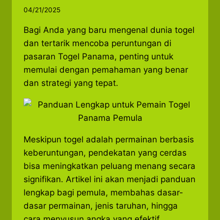
04/21/2025
Bagi Anda yang baru mengenal dunia togel
dan tertarik mencoba peruntungan di
pasaran Togel Panama, penting untuk
memulai dengan pemahaman yang benar
dan strategi yang tepat.
Meskipun togel adalah permainan berbasis
keberuntungan, pendekatan yang cerdas
bisa meningkatkan peluang menang secara
signifikan. Artikel ini akan menjadi panduan
lengkap bagi pemula, membahas dasar-
dasar permainan, jenis taruhan, hingga
cara menyusun angka yang efektif.