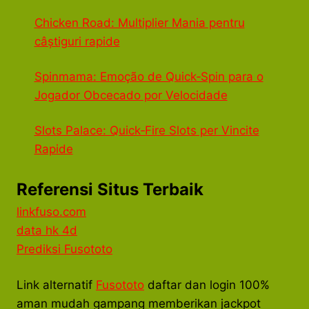
Chicken Road: Multiplier Mania pentru
câștiguri rapide
Spinmama: Emoção de Quick‑Spin para o
Jogador Obcecado por Velocidade
Slots Palace: Quick‑Fire Slots per Vincite
Rapide
Referensi Situs Terbaik
linkfuso.com
data hk 4d
Prediksi Fusototo
Link alternatif
Fusototo
daftar dan login 100%
aman mudah gampang memberikan jackpot