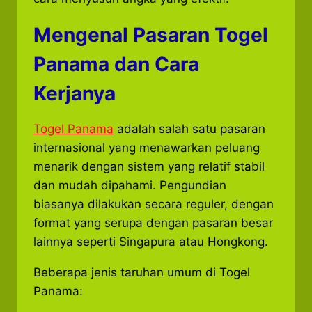
Mengenal Pasaran Togel
Panama dan Cara
Kerjanya
Togel Panama
adalah salah satu pasaran
internasional yang menawarkan peluang
menarik dengan sistem yang relatif stabil
dan mudah dipahami. Pengundian
biasanya dilakukan secara reguler, dengan
format yang serupa dengan pasaran besar
lainnya seperti Singapura atau Hongkong.
Beberapa jenis taruhan umum di Togel
Panama: