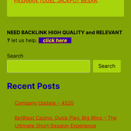
PASARAN TOGEL JACKPOT BESAR
.
NEED BACKLINK HIGH QUALITY and RELEVANT
?
let us help.
click here
Search
Search
Recent Posts
Company Update – 4520
BetBlast Casino: Quick Play, Big Wins – The
Ultimate Short‑Session Experience