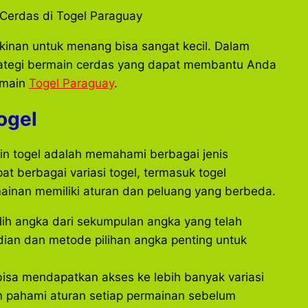
inan untuk menang bisa sangat kecil. Dalam
trategi bermain cerdas yang dapat membantu Anda
rmain
Togel Paraguay
.
ogel
n togel adalah memahami berbagai jenis
at berbagai variasi togel, termasuk togel
ermainan memiliki aturan dan peluang yang berbeda.
lih angka dari sekumpulan angka yang telah
ian dan metode pilihan angka penting untuk
bisa mendapatkan akses ke lebih banyak variasi
n pahami aturan setiap permainan sebelum