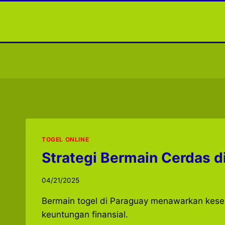
Skip
to
content
TOGEL ONLINE
Strategi Bermain Cerdas d
04/21/2025
Bermain togel di Paraguay menawarkan kes
keuntungan finansial.