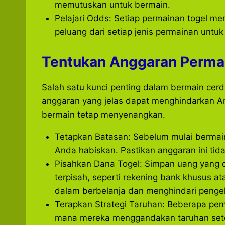
memutuskan untuk bermain.
Pelajari Odds: Setiap permainan togel me
peluang dari setiap jenis permainan untu
Tentukan Anggaran Perma
Salah satu kunci penting dalam bermain ce
anggaran yang jelas dapat menghindarkan A
bermain tetap menyenangkan.
Tetapkan Batasan: Sebelum mulai bermai
Anda habiskan. Pastikan anggaran ini ti
Pisahkan Dana Togel: Simpan uang yang d
terpisah, seperti rekening bank khusus at
dalam berbelanja dan menghindari pengel
Terapkan Strategi Taruhan: Beberapa pem
mana mereka menggandakan taruhan setel