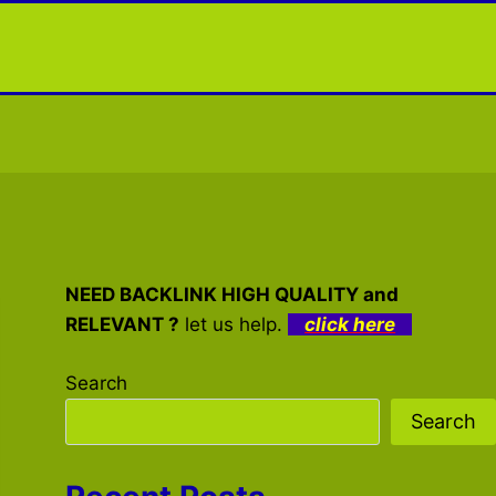
NEED BACKLINK HIGH QUALITY and
RELEVANT ?
let us help.
click here
Search
Search