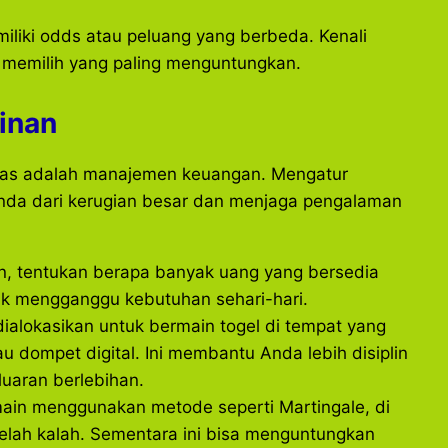
miliki odds atau peluang yang berbeda. Kenali
k memilih yang paling menguntungkan.
inan
rdas adalah manajemen keuangan. Mengatur
nda dari kerugian besar dan menjaga pengalaman
n, tentukan berapa banyak uang yang bersedia
dak mengganggu kebutuhan sehari-hari.
ialokasikan untuk bermain togel di tempat yang
au dompet digital. Ini membantu Anda lebih disiplin
uaran berlebihan.
ain menggunakan metode seperti Martingale, di
ah kalah. Sementara ini bisa menguntungkan