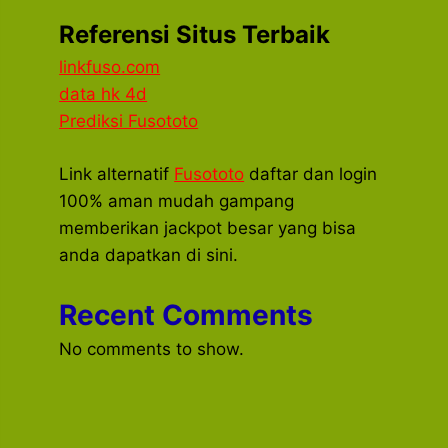
Referensi Situs Terbaik
linkfuso.com
data hk 4d
Prediksi Fusototo
Link alternatif
Fusototo
daftar dan login
100% aman mudah gampang
memberikan jackpot besar yang bisa
anda dapatkan di sini.
Recent Comments
No comments to show.