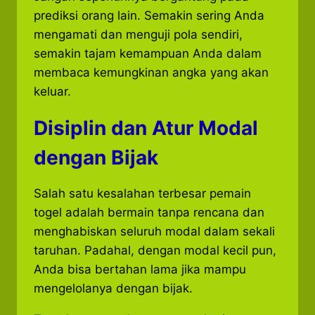
prediksi orang lain. Semakin sering Anda
mengamati dan menguji pola sendiri,
semakin tajam kemampuan Anda dalam
membaca kemungkinan angka yang akan
keluar.
Disiplin dan Atur Modal
dengan Bijak
Salah satu kesalahan terbesar pemain
togel adalah bermain tanpa rencana dan
menghabiskan seluruh modal dalam sekali
taruhan. Padahal, dengan modal kecil pun,
Anda bisa bertahan lama jika mampu
mengelolanya dengan bijak.