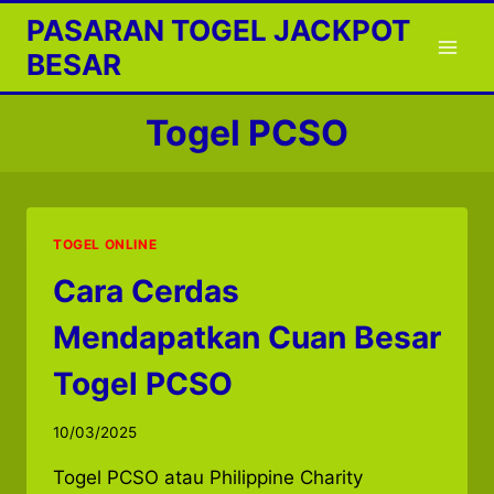
Skip
PASARAN TOGEL JACKPOT
to
BESAR
content
Togel PCSO
TOGEL ONLINE
Cara Cerdas
Mendapatkan Cuan Besar
Togel PCSO
10/03/2025
Togel PCSO atau Philippine Charity