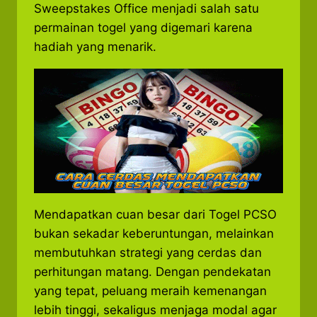
Sweepstakes Office menjadi salah satu
permainan togel yang digemari karena
hadiah yang menarik.
Mendapatkan cuan besar dari Togel PCSO
bukan sekadar keberuntungan, melainkan
membutuhkan strategi yang cerdas dan
perhitungan matang. Dengan pendekatan
yang tepat, peluang meraih kemenangan
lebih tinggi, sekaligus menjaga modal agar