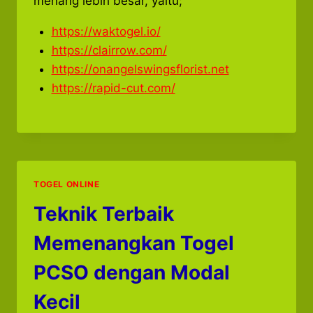
menang lebih besar, yaitu;
https://waktogel.io/
https://clairrow.com/
https://onangelswingsflorist.net
https://rapid-cut.com/
TOGEL ONLINE
Teknik Terbaik
Memenangkan Togel
PCSO dengan Modal
Kecil