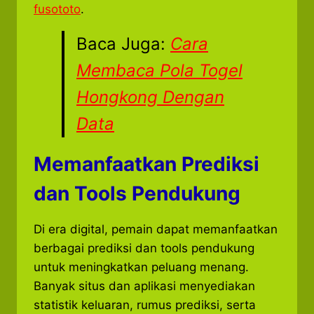
fusototo
.
Baca Juga:
Cara
Membaca Pola Togel
Hongkong Dengan
Data
Memanfaatkan Prediksi
dan Tools Pendukung
Di era digital, pemain dapat memanfaatkan
berbagai prediksi dan tools pendukung
untuk meningkatkan peluang menang.
Banyak situs dan aplikasi menyediakan
statistik keluaran, rumus prediksi, serta