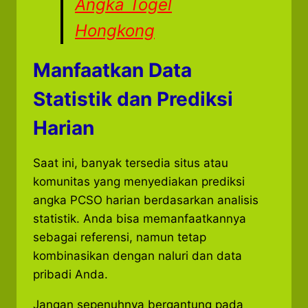
Angka Togel
Hongkong
Manfaatkan Data
Statistik dan Prediksi
Harian
Saat ini, banyak tersedia situs atau
komunitas yang menyediakan prediksi
angka PCSO harian berdasarkan analisis
statistik. Anda bisa memanfaatkannya
sebagai referensi, namun tetap
kombinasikan dengan naluri dan data
pribadi Anda.
Jangan sepenuhnya bergantung pada