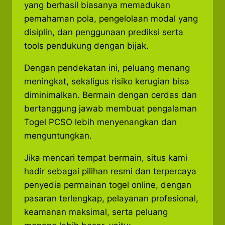
yang berhasil biasanya memadukan
pemahaman pola, pengelolaan modal yang
disiplin, dan penggunaan prediksi serta
tools pendukung dengan bijak.
Dengan pendekatan ini, peluang menang
meningkat, sekaligus risiko kerugian bisa
diminimalkan. Bermain dengan cerdas dan
bertanggung jawab membuat pengalaman
Togel PCSO lebih menyenangkan dan
menguntungkan.
Jika mencari tempat bermain, situs kami
hadir sebagai pilihan resmi dan terpercaya
penyedia permainan togel online, dengan
pasaran terlengkap, pelayanan profesional,
keamanan maksimal, serta peluang