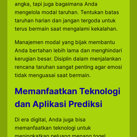
angka, tapi juga bagaimana Anda
mengelola modal taruhan. Tentukan batas
taruhan harian dan jangan tergoda untuk
terus bermain saat mengalami kekalahan.
Manajemen modal yang bijak membantu
Anda bertahan lebih lama dan menghindari
kerugian besar. Disiplin dalam menjalankan
rencana taruhan sangat penting agar emosi
tidak menguasai saat bermain.
Memanfaatkan Teknologi
dan Aplikasi Prediksi
Di era digital, Anda juga bisa
memanfaatkan teknologi untuk
meningkatkan peluang menang togel