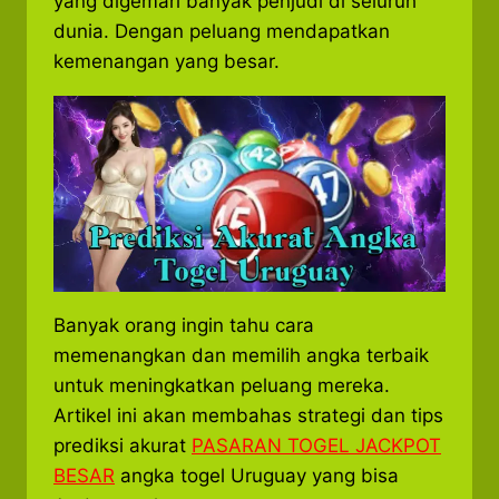
yang digemari banyak penjudi di seluruh
dunia. Dengan peluang mendapatkan
kemenangan yang besar.
Banyak orang ingin tahu cara
memenangkan dan memilih angka terbaik
untuk meningkatkan peluang mereka.
Artikel ini akan membahas strategi dan tips
prediksi akurat
PASARAN TOGEL JACKPOT
BESAR
angka togel Uruguay yang bisa