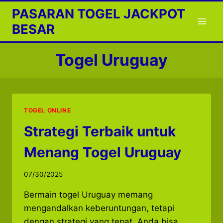
Skip
PASARAN TOGEL JACKPOT
to
BESAR
content
Togel Uruguay
TOGEL ONLINE
Strategi Terbaik untuk
Menang Togel Uruguay
07/30/2025
Bermain togel Uruguay memang
mengandalkan keberuntungan, tetapi
dengan strategi yang tepat, Anda bisa