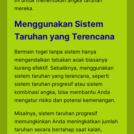
ini untuk menentukan angka taruhan
mereka.
Menggunakan Sistem
Taruhan yang Terencana
Bermain togel tanpa sistem hanya
mengandalkan tebakan acak biasanya
kurang efektif. Sebaliknya, menggunakan
sistem taruhan yang terencana, seperti
sistem taruhan progresif atau sistem
kombinasi angka, bisa membantu Anda
mengatur risiko dan potensi kemenangan.
Misalnya, sistem taruhan progresif
memungkinkan Anda meningkatkan jumlah
taruhan secara bertahap saat kalah,