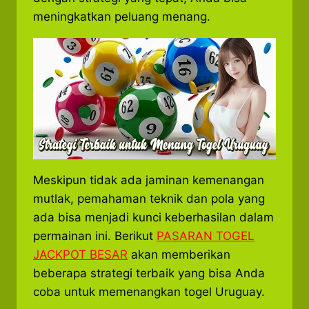
meningkatkan peluang menang.
Meskipun tidak ada jaminan kemenangan
mutlak, pemahaman teknik dan pola yang
ada bisa menjadi kunci keberhasilan dalam
permainan ini. Berikut
PASARAN TOGEL
JACKPOT BESAR
akan memberikan
beberapa strategi terbaik yang bisa Anda
coba untuk memenangkan togel Uruguay.