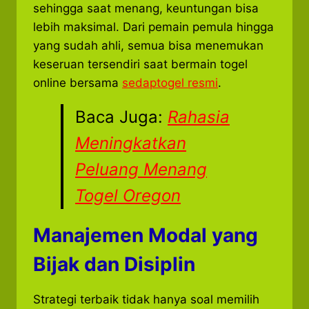
sehingga saat menang, keuntungan bisa
lebih maksimal. Dari pemain pemula hingga
yang sudah ahli, semua bisa menemukan
keseruan tersendiri saat bermain togel
online bersama
sedaptogel resmi
.
Baca Juga:
Rahasia
Meningkatkan
Peluang Menang
Togel Oregon
Manajemen Modal yang
Bijak dan Disiplin
Strategi terbaik tidak hanya soal memilih