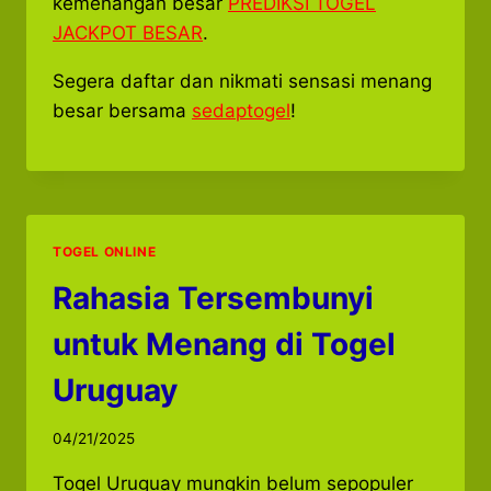
kemenangan besar
PREDIKSI TOGEL
JACKPOT BESAR
.
Segera daftar dan nikmati sensasi menang
besar bersama
sedaptogel
!
TOGEL ONLINE
Rahasia Tersembunyi
untuk Menang di Togel
Uruguay
04/21/2025
Togel Uruguay mungkin belum sepopuler