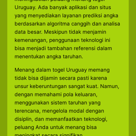
Uruguay. Ada banyak aplikasi dan situs
yang menyediakan layanan prediksi angka
berdasarkan algoritma canggih dan analisa
data besar. Meskipun tidak menjamin
kemenangan, penggunaan teknologi ini
bisa menjadi tambahan referensi dalam
menentukan angka taruhan.
Menang dalam togel Uruguay memang
tidak bisa dijamin secara pasti karena
unsur keberuntungan sangat kuat. Namun,
dengan memahami pola keluaran,
menggunakan sistem taruhan yang
terencana, mengelola modal dengan
disiplin, dan memanfaatkan teknologi,
peluang Anda untuk menang bisa
meningkat secara signifikan.