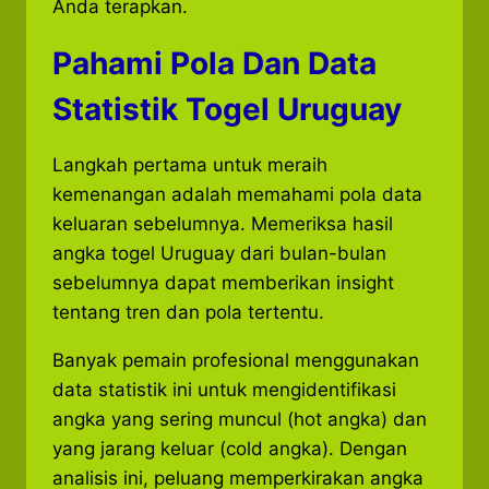
Anda terapkan.
Pahami Pola Dan Data
Statistik Togel Uruguay
Langkah pertama untuk meraih
kemenangan adalah memahami pola data
keluaran sebelumnya. Memeriksa hasil
angka togel Uruguay dari bulan-bulan
sebelumnya dapat memberikan insight
tentang tren dan pola tertentu.
Banyak pemain profesional menggunakan
data statistik ini untuk mengidentifikasi
angka yang sering muncul (hot angka) dan
yang jarang keluar (cold angka). Dengan
analisis ini, peluang memperkirakan angka