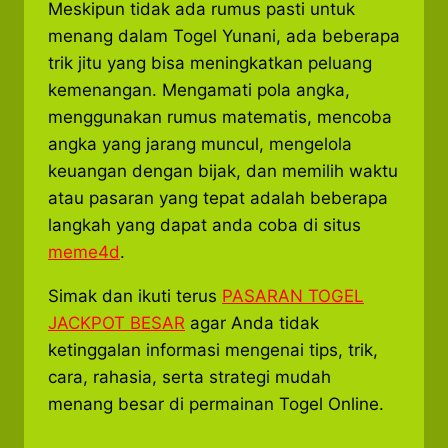
Meskipun tidak ada rumus pasti untuk
menang dalam Togel Yunani, ada beberapa
trik jitu yang bisa meningkatkan peluang
kemenangan. Mengamati pola angka,
menggunakan rumus matematis, mencoba
angka yang jarang muncul, mengelola
keuangan dengan bijak, dan memilih waktu
atau pasaran yang tepat adalah beberapa
langkah yang dapat anda coba di situs
meme4d
.
Simak dan ikuti terus
PASARAN TOGEL
JACKPOT BESAR
agar Anda tidak
ketinggalan informasi mengenai tips, trik,
cara, rahasia, serta strategi mudah
menang besar di permainan Togel Online.