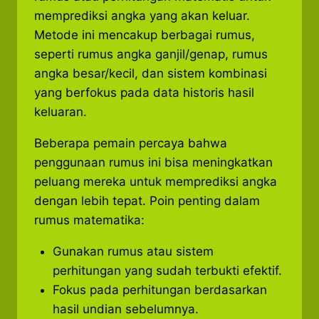
memprediksi angka yang akan keluar.
Metode ini mencakup berbagai rumus,
seperti rumus angka ganjil/genap, rumus
angka besar/kecil, dan sistem kombinasi
yang berfokus pada data historis hasil
keluaran.
Beberapa pemain percaya bahwa
penggunaan rumus ini bisa meningkatkan
peluang mereka untuk memprediksi angka
dengan lebih tepat. Poin penting dalam
rumus matematika:
Gunakan rumus atau sistem
perhitungan yang sudah terbukti efektif.
Fokus pada perhitungan berdasarkan
hasil undian sebelumnya.