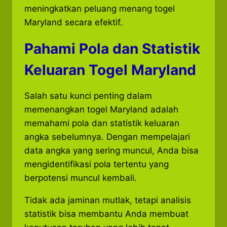
meningkatkan peluang menang togel
Maryland secara efektif.
Pahami Pola dan Statistik
Keluaran Togel Maryland
Salah satu kunci penting dalam
memenangkan togel Maryland adalah
memahami pola dan statistik keluaran
angka sebelumnya. Dengan mempelajari
data angka yang sering muncul, Anda bisa
mengidentifikasi pola tertentu yang
berpotensi muncul kembali.
Tidak ada jaminan mutlak, tetapi analisis
statistik bisa membantu Anda membuat