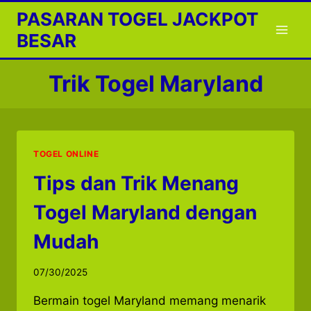
Skip
PASARAN TOGEL JACKPOT
to
BESAR
content
Trik Togel Maryland
TOGEL ONLINE
Tips dan Trik Menang
Togel Maryland dengan
Mudah
07/30/2025
Bermain togel Maryland memang menarik