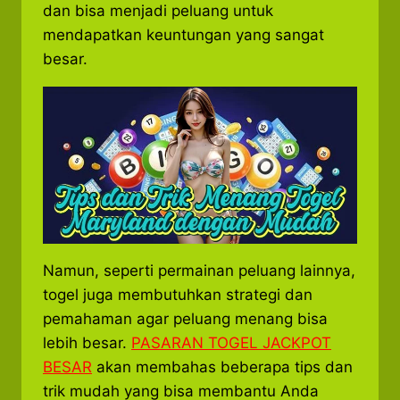
dan bisa menjadi peluang untuk
mendapatkan keuntungan yang sangat
besar.
Namun, seperti permainan peluang lainnya,
togel juga membutuhkan strategi dan
pemahaman agar peluang menang bisa
lebih besar.
PASARAN TOGEL JACKPOT
BESAR
akan membahas beberapa tips dan
trik mudah yang bisa membantu Anda