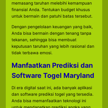
memasang taruhan melebihi kemampuan
finansial Anda. Tentukan budget khusus
untuk bermain dan patuhi batas tersebut.
Dengan pengelolaan keuangan yang baik,
Anda bisa bermain dengan tenang tanpa
tekanan, sehingga bisa membuat
keputusan taruhan yang lebih rasional dan
tidak terbawa emosi.
Manfaatkan Prediksi dan
Software Togel Maryland
Di era digital saat ini, ada banyak aplikasi
dan software prediksi togel yang tersedia.
Anda bisa memanfaatkan teknologi ini
untuk mendapatkan prediksi angka yang