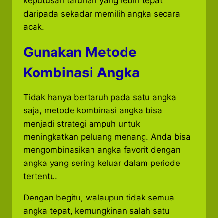
keputusan taruhan yang lebih tepat
daripada sekadar memilih angka secara
acak.
Gunakan Metode
Kombinasi Angka
Tidak hanya bertaruh pada satu angka
saja, metode kombinasi angka bisa
menjadi strategi ampuh untuk
meningkatkan peluang menang. Anda bisa
mengombinasikan angka favorit dengan
angka yang sering keluar dalam periode
tertentu.
Dengan begitu, walaupun tidak semua
angka tepat, kemungkinan salah satu