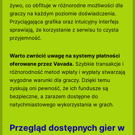
żywo, co obfituje w różnorodne możliwości dla
graczy na każdym poziomie doświadczenia.
Przyciągająca grafika oraz intuicyjny interfejs
sprawiają, że korzystanie z serwisu to czysta
przyjemność.
Warto zwrócić uwagę na systemy płatności
oferowane przez Vavada.
Szybkie transakcje i
różnorodność metod wpłaty i wypłaty stwarzają
wygodne warunki dla graczy. Dzięki temu
zyskują oni pewność, że ich fundusze są
bezpieczne, a zarazem dostępne do
natychmiastowego wykorzystania w grach.
Przegląd dostępnych gier w