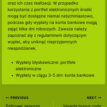
oraz ich czas realizacji. W przypadku
korzystania z portfeli elektronicznych środki
mogą być dostępne niemal natychmiastowo,
podczas gdy wypłaty na konta bankowe mogą
zająć kilka dni roboczych. Zawsze należy
zapoznać się z regulaminem dotyczącym
wypłat, aby uniknąć nieprzyjemnych
niespodzianek.
Wypłaty błyskawiczne: portfele
elektroniczne
Wypłaty w ciągu 3-5 dni: konta bankowe
Post
PREVIOUS
NEXT
Рабочие зеркала
Vavada bonus code