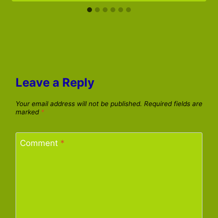
Leave a Reply
Your email address will not be published.
Required fields are
marked
*
Comment
*