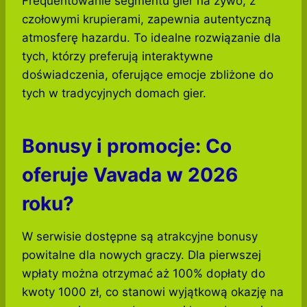
Frequentowanie segmentu gier na żywo, z
czołowymi krupierami, zapewnia autentyczną
atmosferę hazardu. To idealne rozwiązanie dla
tych, którzy preferują interaktywne
doświadczenia, oferujące emocje zbliżone do
tych w tradycyjnych domach gier.
Bonusy i promocje: Co
oferuje Vavada w 2026
roku?
W serwisie dostępne są atrakcyjne bonusy
powitalne dla nowych graczy. Dla pierwszej
wpłaty można otrzymać aż 100% dopłaty do
kwoty 1000 zł, co stanowi wyjątkową okazję na