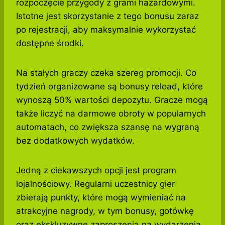
rozpoczęcie przygody z grami hazardowymi.
Istotne jest skorzystanie z tego bonusu zaraz
po rejestracji, aby maksymalnie wykorzystać
dostępne środki.
Na stałych graczy czeka szereg promocji. Co
tydzień organizowane są bonusy reload, które
wynoszą 50% wartości depozytu. Gracze mogą
także liczyć na darmowe obroty w popularnych
automatach, co zwiększa szansę na wygraną
bez dodatkowych wydatków.
Jedną z ciekawszych opcji jest program
lojalnościowy. Regularni uczestnicy gier
zbierają punkty, które mogą wymieniać na
atrakcyjne nagrody, w tym bonusy, gotówkę
oraz ekskluzywne zaproszenia na wydarzenia.