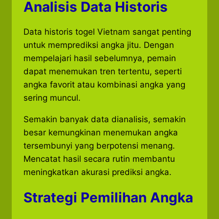
Analisis Data Historis
Data historis togel Vietnam sangat penting
untuk memprediksi angka jitu. Dengan
mempelajari hasil sebelumnya, pemain
dapat menemukan tren tertentu, seperti
angka favorit atau kombinasi angka yang
sering muncul.
Semakin banyak data dianalisis, semakin
besar kemungkinan menemukan angka
tersembunyi yang berpotensi menang.
Mencatat hasil secara rutin membantu
meningkatkan akurasi prediksi angka.
Strategi Pemilihan Angka