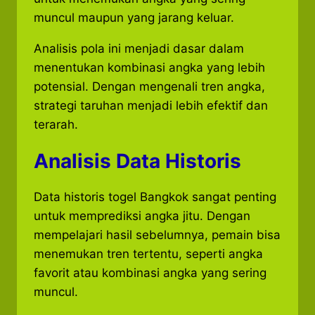
muncul maupun yang jarang keluar.
Analisis pola ini menjadi dasar dalam
menentukan kombinasi angka yang lebih
potensial. Dengan mengenali tren angka,
strategi taruhan menjadi lebih efektif dan
terarah.
Analisis Data Historis
Data historis togel Bangkok sangat penting
untuk memprediksi angka jitu. Dengan
mempelajari hasil sebelumnya, pemain bisa
menemukan tren tertentu, seperti angka
favorit atau kombinasi angka yang sering
muncul.