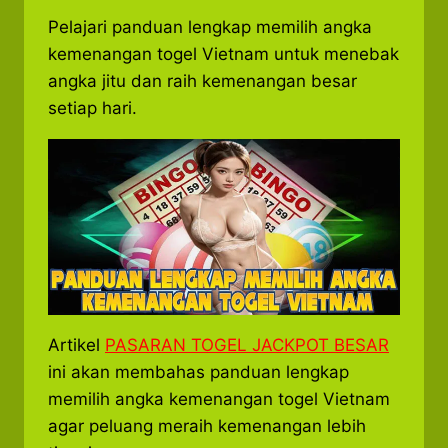
Pelajari panduan lengkap memilih angka
kemenangan togel Vietnam untuk menebak
angka jitu dan raih kemenangan besar
setiap hari.
Artikel
PASARAN TOGEL JACKPOT BESAR
ini akan membahas panduan lengkap
memilih angka kemenangan togel Vietnam
agar peluang meraih kemenangan lebih