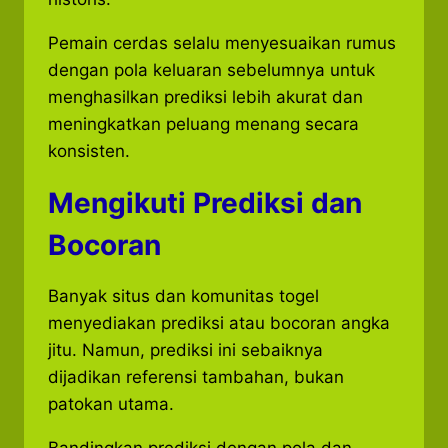
Pemain cerdas selalu menyesuaikan rumus
dengan pola keluaran sebelumnya untuk
menghasilkan prediksi lebih akurat dan
meningkatkan peluang menang secara
konsisten.
Mengikuti Prediksi dan
Bocoran
Banyak situs dan komunitas togel
menyediakan prediksi atau bocoran angka
jitu. Namun, prediksi ini sebaiknya
dijadikan referensi tambahan, bukan
patokan utama.