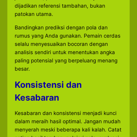
dijadikan referensi tambahan, bukan
patokan utama.
Bandingkan prediksi dengan pola dan
rumus yang Anda gunakan. Pemain cerdas
selalu menyesuaikan bocoran dengan
analisis sendiri untuk menentukan angka
paling potensial yang berpeluang menang
besar.
Konsistensi dan
Kesabaran
Kesabaran dan konsistensi menjadi kunci
dalam meraih hasil optimal. Jangan mudah
menyerah meski beberapa kali kalah. Catat