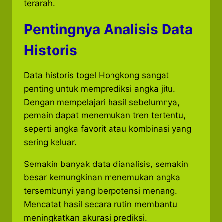
terarah.
Pentingnya Analisis Data
Historis
Data historis togel Hongkong sangat
penting untuk memprediksi angka jitu.
Dengan mempelajari hasil sebelumnya,
pemain dapat menemukan tren tertentu,
seperti angka favorit atau kombinasi yang
sering keluar.
Semakin banyak data dianalisis, semakin
besar kemungkinan menemukan angka
tersembunyi yang berpotensi menang.
Mencatat hasil secara rutin membantu
meningkatkan akurasi prediksi.