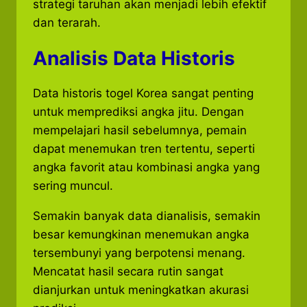
strategi taruhan akan menjadi lebih efektif
dan terarah.
Analisis Data Historis
Data historis togel Korea sangat penting
untuk memprediksi angka jitu. Dengan
mempelajari hasil sebelumnya, pemain
dapat menemukan tren tertentu, seperti
angka favorit atau kombinasi angka yang
sering muncul.
Semakin banyak data dianalisis, semakin
besar kemungkinan menemukan angka
tersembunyi yang berpotensi menang.
Mencatat hasil secara rutin sangat
dianjurkan untuk meningkatkan akurasi