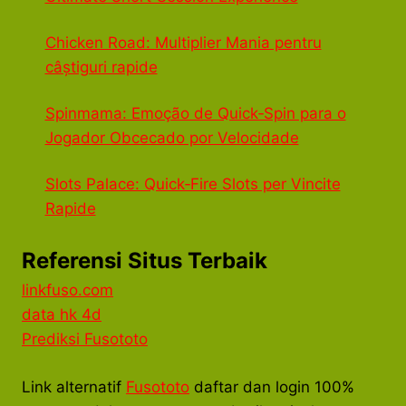
Chicken Road: Multiplier Mania pentru
câștiguri rapide
Spinmama: Emoção de Quick‑Spin para o
Jogador Obcecado por Velocidade
Slots Palace: Quick‑Fire Slots per Vincite
Rapide
Referensi Situs Terbaik
linkfuso.com
data hk 4d
Prediksi Fusototo
Link alternatif
Fusototo
daftar dan login 100%