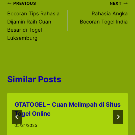
Post
PREVIOUS
NEXT
Bocoran Tips Rahasia
Rahasia Angka
navigation
Dijamin Raih Cuan
Bocoran Togel India
Besar di Togel
Luksemburg
Similar Posts
GTATOGEL – Cuan Melimpah di Situs
Togel Online
05/31/2025