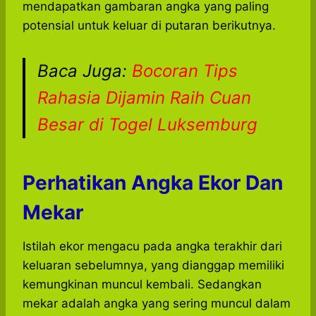
mendapatkan gambaran angka yang paling
potensial untuk keluar di putaran berikutnya.
Baca Juga:
Bocoran Tips
Rahasia Dijamin Raih Cuan
Besar di Togel Luksemburg
Perhatikan Angka Ekor Dan
Mekar
Istilah ekor mengacu pada angka terakhir dari
keluaran sebelumnya, yang dianggap memiliki
kemungkinan muncul kembali. Sedangkan
mekar adalah angka yang sering muncul dalam