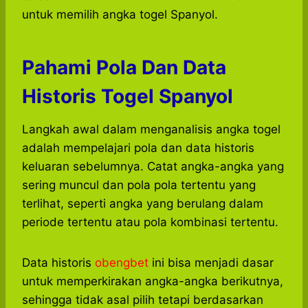
untuk memilih angka togel Spanyol.
Pahami Pola Dan Data
Historis Togel Spanyol
Langkah awal dalam menganalisis angka togel
adalah mempelajari pola dan data historis
keluaran sebelumnya. Catat angka-angka yang
sering muncul dan pola pola tertentu yang
terlihat, seperti angka yang berulang dalam
periode tertentu atau pola kombinasi tertentu.
Data historis
obengbet
ini bisa menjadi dasar
untuk memperkirakan angka-angka berikutnya,
sehingga tidak asal pilih tetapi berdasarkan