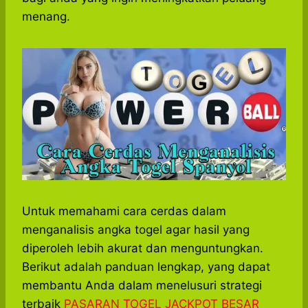
menang.
Untuk memahami cara cerdas dalam
menganalisis angka togel agar hasil yang
diperoleh lebih akurat dan menguntungkan.
Berikut adalah panduan lengkap, yang dapat
membantu Anda dalam menelusuri strategi
terbaik
PASARAN TOGEL JACKPOT BESAR