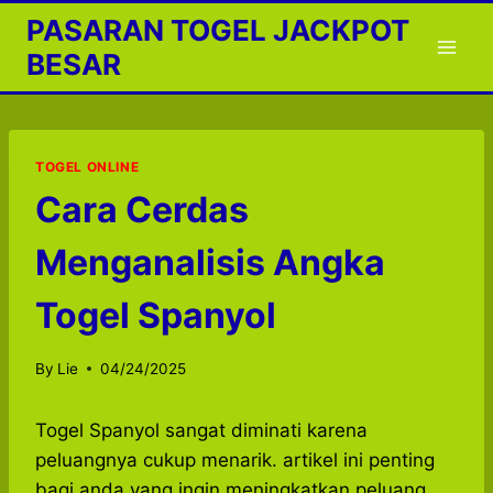
Skip
PASARAN TOGEL JACKPOT
to
BESAR
content
TOGEL ONLINE
Cara Cerdas
Menganalisis Angka
Togel Spanyol
By
Lie
04/24/2025
Togel Spanyol sangat diminati karena
peluangnya cukup menarik. artikel ini penting
bagi anda yang ingin meningkatkan peluang