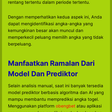
rentang tertentu dalam periode tertentu.
Dengan memperhatikan kedua aspek ini, Anda
dapat mengidentifikasi angka-angka yang
kemungkinan besar akan muncul dan
memperkecil peluang memilih angka yang tidak
berpeluang.
Manfaatkan Ramalan Dari
Model Dan Prediktor
Selain analisis manual, saat ini banyak tersedia
model prediktor berbasis algoritma dan AI yang
mampu membantu memprediksi angka togel.
Menggunakan platform
obengbet
atau aplikasi