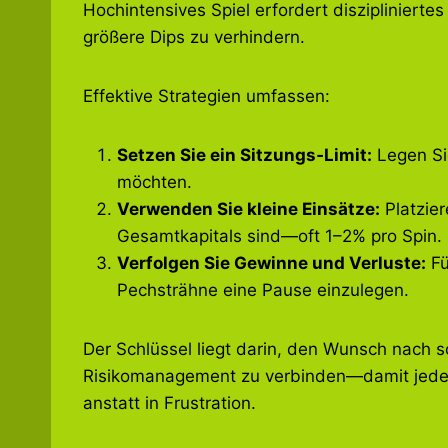
Hochintensives Spiel erfordert disziplinierte
größere Dips zu verhindern.
Effektive Strategien umfassen:
Setzen Sie ein Sitzungs‑Limit:
Legen Sie
möchten.
Verwenden Sie kleine Einsätze:
Platzier
Gesamtkapitals sind—oft 1–2% pro Spin.
Verfolgen Sie Gewinne und Verluste:
Fü
Pechsträhne eine Pause einzulegen.
Der Schlüssel liegt darin, den Wunsch nach 
Risikomanagement zu verbinden—damit jede S
anstatt in Frustration.