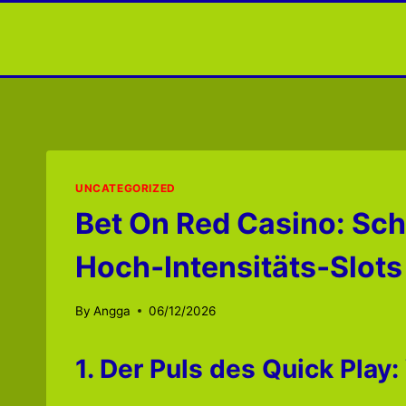
Skip
to
content
UNCATEGORIZED
Bet On Red Casino: Sc
Hoch‑Intensitäts‑Slots
By
Angga
06/12/2026
1. Der Puls des Quick Pla