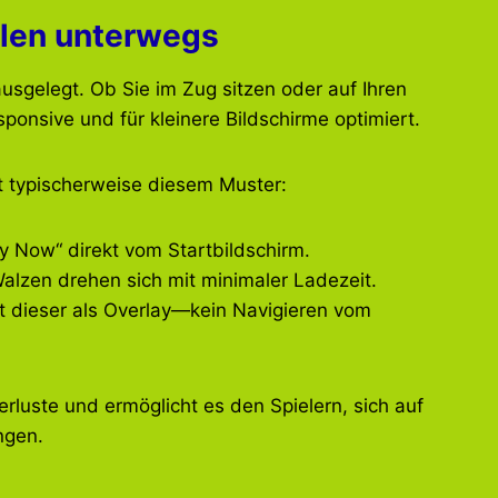
len unterwegs
ausgelegt. Ob Sie im Zug sitzen oder auf Ihren
ponsive und für kleinere Bildschirme optimiert.
t typischerweise diesem Muster:
lay Now“ direkt vom Startbildschirm.
e Walzen drehen sich mit minimaler Ladezeit.
t dieser als Overlay—kein Navigieren vom
rluste und ermöglicht es den Spielern, sich auf
ngen.