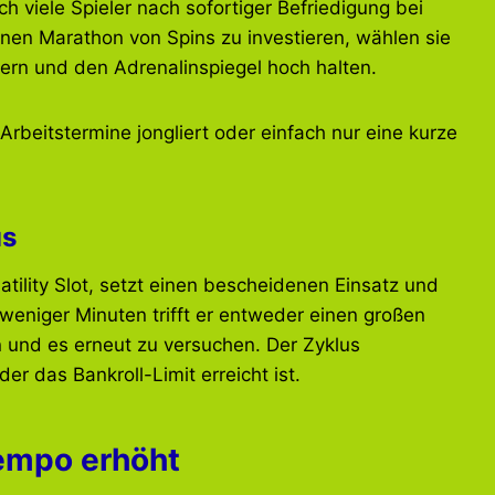
ch viele Spieler nach sofortiger Befriedigung bei
inen Marathon von Spins zu investieren, wählen sie
fern und den Adrenalinspiegel hoch halten.
 Arbeitstermine jongliert oder einfach nur eine kurze
us
olatility Slot, setzt einen bescheidenen Einsatz und
 weniger Minuten trifft er entweder einen großen
n und es erneut zu versuchen. Der Zyklus
er das Bankroll-Limit erreicht ist.
Tempo erhöht