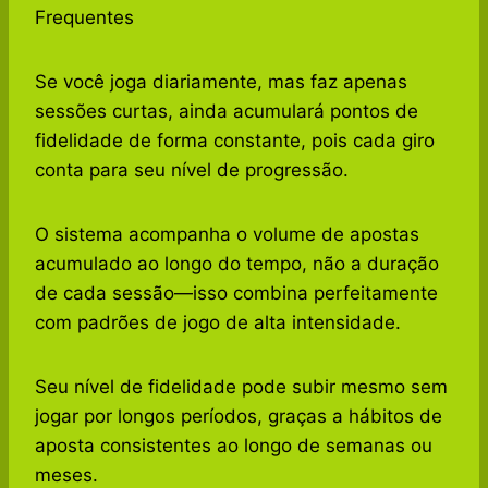
Frequentes
Se você joga diariamente, mas faz apenas
sessões curtas, ainda acumulará pontos de
fidelidade de forma constante, pois cada giro
conta para seu nível de progressão.
O sistema acompanha o volume de apostas
acumulado ao longo do tempo, não a duração
de cada sessão—isso combina perfeitamente
com padrões de jogo de alta intensidade.
Seu nível de fidelidade pode subir mesmo sem
jogar por longos períodos, graças a hábitos de
aposta consistentes ao longo de semanas ou
meses.