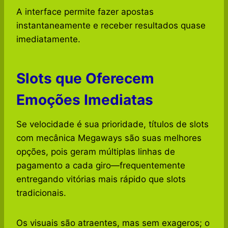
A interface permite fazer apostas
instantaneamente e receber resultados quase
imediatamente.
Slots que Oferecem
Emoções Imediatas
Se velocidade é sua prioridade, títulos de slots
com mecânica Megaways são suas melhores
opções, pois geram múltiplas linhas de
pagamento a cada giro—frequentemente
entregando vitórias mais rápido que slots
tradicionais.
Os visuais são atraentes, mas sem exageros; o