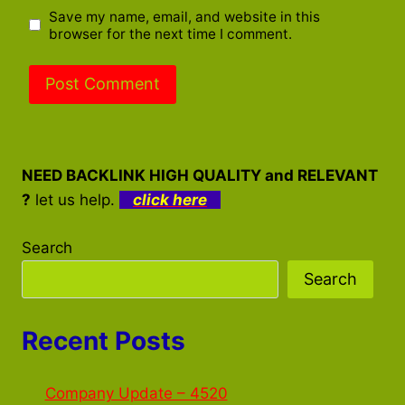
Save my name, email, and website in this
browser for the next time I comment.
NEED BACKLINK HIGH QUALITY and RELEVANT
?
let us help.
click here
Search
Search
Recent Posts
Company Update – 4520