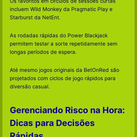
Os favoritos em círculos de sessões curtas
incluem Wild Monkey da Pragmatic Play e
Starburst da NetEnt.
As rodadas rápidas do Power Blackjack
permitem testar a sorte repetidamente sem
longas períodos de espera.
Até mesmo jogos originais da BetOnRed são
projetados com ciclos de jogo rápidos para
diversão casual.
Gerenciando Risco na Hora:
Dicas para Decisões
Rápidas