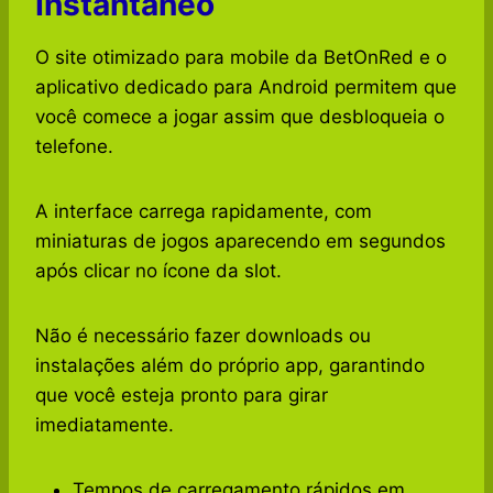
Instantâneo
O site otimizado para mobile da BetOnRed e o
aplicativo dedicado para Android permitem que
você comece a jogar assim que desbloqueia o
telefone.
A interface carrega rapidamente, com
miniaturas de jogos aparecendo em segundos
após clicar no ícone da slot.
Não é necessário fazer downloads ou
instalações além do próprio app, garantindo
que você esteja pronto para girar
imediatamente.
Tempos de carregamento rápidos em