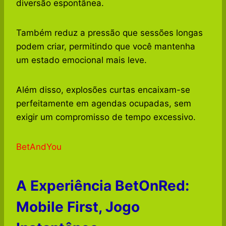
diversão espontânea.
Também reduz a pressão que sessões longas
podem criar, permitindo que você mantenha
um estado emocional mais leve.
Além disso, explosões curtas encaixam-se
perfeitamente em agendas ocupadas, sem
exigir um compromisso de tempo excessivo.
BetAndYou
A Experiência BetOnRed:
Mobile First, Jogo