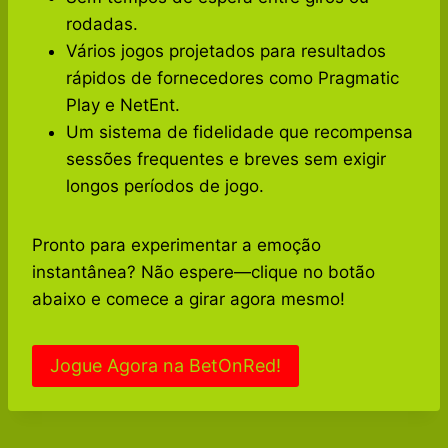
rodadas.
Vários jogos projetados para resultados
rápidos de fornecedores como Pragmatic
Play e NetEnt.
Um sistema de fidelidade que recompensa
sessões frequentes e breves sem exigir
longos períodos de jogo.
Pronto para experimentar a emoção
instantânea? Não espere—clique no botão
abaixo e comece a girar agora mesmo!
Jogue Agora na BetOnRed!