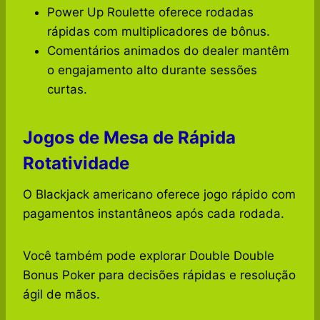
Power Up Roulette oferece rodadas
rápidas com multiplicadores de bônus.
Comentários animados do dealer mantêm
o engajamento alto durante sessões
curtas.
Jogos de Mesa de Rápida
Rotatividade
O Blackjack americano oferece jogo rápido com
pagamentos instantâneos após cada rodada.
Você também pode explorar Double Double
Bonus Poker para decisões rápidas e resolução
ágil de mãos.