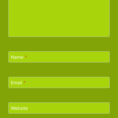
Name
*
Email
*
Website