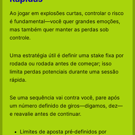
Ao jogar em explosões curtas, controlar o risco
é fundamental—você quer grandes emoções,
mas também quer manter as perdas sob
controle.
Uma estratégia útil é definir uma stake fixa por
rodada ou rodada antes de começar; isso
limita perdas potenciais durante uma sessão
rápida.
Se uma sequência vai contra você, pare após
um número definido de giros—digamos, dez—
e reavalie antes de continuar.
Limites de aposta pré‑definidos por