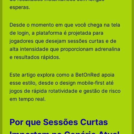
esperas.
Desde o momento em que você chega na tela
de login, a plataforma é projetada para
jogadores que desejam sessões curtas e de
alta intensidade que proporcionam adrenalina
e resultados rápidos.
Este artigo explora como a BetOnRed apoia
esse estilo, desde o design mobile‑first até
jogos de rápida rotatividade e gestão de risco
em tempo real.
Por que Sessões Curtas