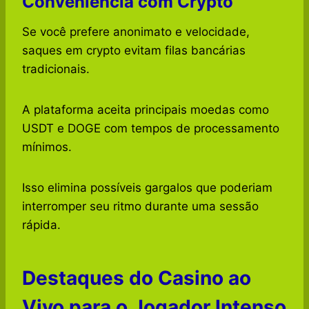
Conveniência com Crypto
Se você prefere anonimato e velocidade,
saques em crypto evitam filas bancárias
tradicionais.
A plataforma aceita principais moedas como
USDT e DOGE com tempos de processamento
mínimos.
Isso elimina possíveis gargalos que poderiam
interromper seu ritmo durante uma sessão
rápida.
Destaques do Casino ao
Vivo para o Jogador Intenso