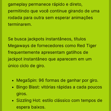
gameplay permanece rápido e direto,
permitindo que você continue girando de uma
rodada para outra sem esperar animações
terminarem.
Se busca jackpots instantâneos, títulos
Megaways de fornecedores como Red Tiger
frequentemente apresentam gatilhos de
jackpot instantâneo que aparecem em um
único ciclo de giro.
MegaSpin: 96 formas de ganhar por giro.
Bingo Blast: vitórias rápidas a cada poucos
giros.
Sizzling Hot: estilo clássico com tempos de
espera baixos.