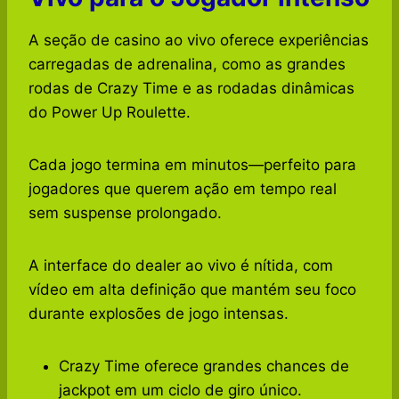
A seção de casino ao vivo oferece experiências
carregadas de adrenalina, como as grandes
rodas de Crazy Time e as rodadas dinâmicas
do Power Up Roulette.
Cada jogo termina em minutos—perfeito para
jogadores que querem ação em tempo real
sem suspense prolongado.
A interface do dealer ao vivo é nítida, com
vídeo em alta definição que mantém seu foco
durante explosões de jogo intensas.
Crazy Time oferece grandes chances de
jackpot em um ciclo de giro único.