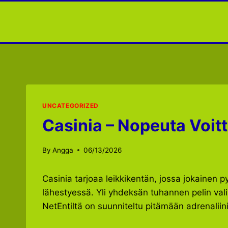
Skip
to
content
UNCATEGORIZED
Casinia – Nopeuta Voitt
By
Angga
06/13/2026
Casinia tarjoaa leikkikentän, jossa jokainen p
lähestyessä. Yli yhdeksän tuhannen pelin vali
NetEntiltä on suunniteltu pitämään adrenaliinin