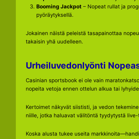
Booming Jackpot
– Nopeat rullat ja prog
pyöräytyksellä.
Jokainen näistä peleistä tasapainottaa nopeude
takaisin yhä uudelleen.
Urheiluvedonlyönti Nopeas
Casinian sportsbook ei ole vain maratonkatsoji
nopeita vetoja ennen ottelun alkua tai lyhyid
Kertoimet näkyvät siististi, ja vedon tekem
niille, jotka haluavat välitöntä tyydytystä liv
Koska alusta tukee useita markkinoita—handic