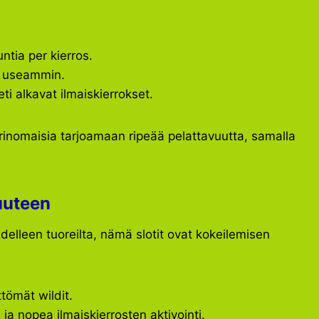
ntia per kierros.
ee useammin.
i alkavat ilmaiskierrokset.
erinomaisia tarjoamaan ripeää pelattavuutta, samalla
uuteen
edelleen tuoreilta, nämä slotit ovat kokeilemisen
ttömät wildit.
 ja nopea ilmaiskierrosten aktivointi.