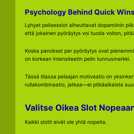
Psychology Behind Quick Win
Lyhyet pelisessiot aiheuttavat dopamiinin piikk
että jokainen pyöräytys voi tuoda voiton, pit
Koska panokset per pyöräytys ovat pienemmä
on korkean intensiteetin pelin tunnusmerkki.
Tässä tilassa pelaajan motivaatio on yksinke
rullakombinaatio, jatkaa—ei pitkäaikaista suun
Valitse Oikea Slot Nopeaa
Kaikki slotit eivät ole yhtä nopeita.