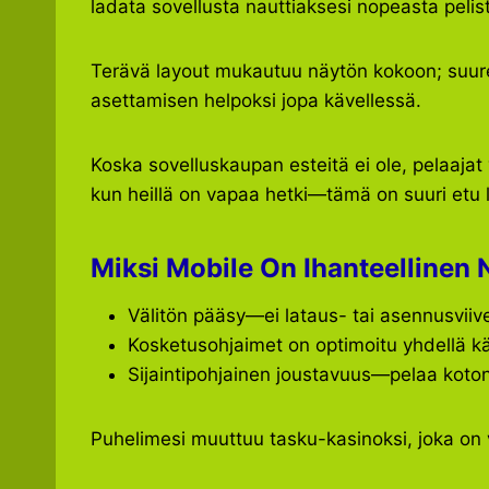
ladata sovellusta nauttiaksesi nopeasta pelis
Terävä layout mukautuu näytön kokoon; suuret
asettamisen helpoksi jopa kävellessä.
Koska sovelluskaupan esteitä ei ole, pelaajat
kun heillä on vapaa hetki—tämä on suuri etu l
Miksi Mobile On Ihanteellinen
Välitön pääsy—ei lataus- tai asennusviive
Kosketusohjaimet on optimoitu yhdellä kä
Sijaintipohjainen joustavuus—pelaa kotona
Puhelimesi muuttuu tasku-kasinoksi, joka on va