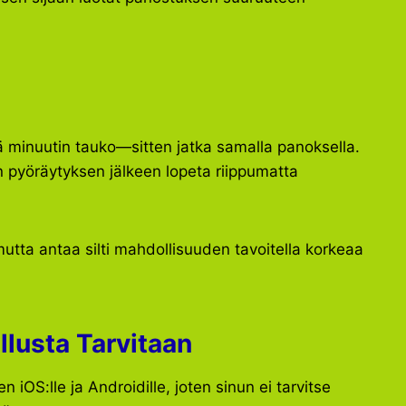
ä minuutin tauko—sitten jatka samalla panoksella.
 pyöräytyksen jälkeen lopeta riippumatta
utta antaa silti mahdollisuuden tavoitella korkeaa
llusta Tarvitaan
 iOS:lle ja Androidille, joten sinun ei tarvitse