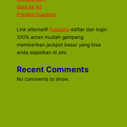
data hk 4d
Prediksi Fusototo
Link alternatif
Fusototo
daftar dan login
100% aman mudah gampang
memberikan jackpot besar yang bisa
anda dapatkan di sini.
Recent Comments
No comments to show.