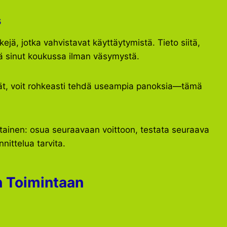
s
ejä, jotka vahvistavat käyttäytymistä. Tieto siitä,
ää sinut koukussa ilman väsymystä.
t, voit rohkeasti tehdä useampia panoksia—tämä
rtainen: osua seuraavaan voittoon, testata seuraava
nittelua tarvita.
n Toimintaan