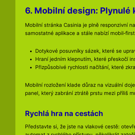
6. Mobilní design: Plynulé
Mobilní stránka Casinia je plně responzivní n
samostatné aplikace a stále nabízí mobil‑first
Dotykové posuvníky sázek, které se upra
Hraní jedním klepnutím, které přeskočí in
Přizpůsobivé rychlosti načítání, které zkra
Mobilní rozložení klade důraz na vizuální dojem
panel, který zabrání ztrátě prstu mezi příliš
Rychlá hra na cestách
Představte si, že jste na vlakové cestě: otev
automat z rychlého přístupu, několikrát zato