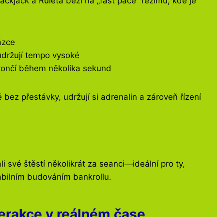
lackjack a Ruleta běží na „fast pace“ režimu, kde je
ázce
 udržují tempo vysoké
 končí během několika sekund
 bez přestávky, udržují si adrenalin a zároveň řízení
i své štěstí několikrát za seanci—ideální pro ty,
abilním budováním bankrollu.
nterakce v reálném čase