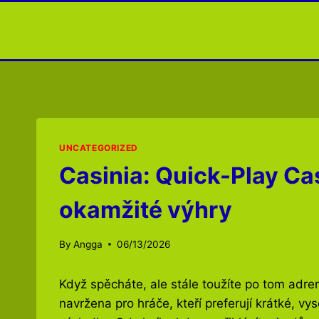
Skip
to
content
UNCATEGORIZED
Casinia: Quick-Play Ca
okamžité výhry
By
Angga
06/13/2026
Když spěcháte, ale stále toužíte po tom adrena
navržena pro hráče, kteří preferují krátké, 