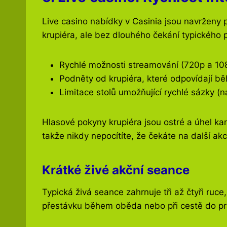
Live casino nabídky v Casinia jsou navrženy p
krupiéra, ale bez dlouhého čekání typického pr
Rychlé možnosti streamování (720p a 108
Podněty od krupiéra, které odpovídají b
Limitace stolů umožňující rychlé sázky (n
Hlasové pokyny krupiéra jsou ostré a úhel k
takže nikdy nepocítíte, že čekáte na další akc
Krátké živé akční seance
Typická živá seance zahrnuje tři až čtyři ruc
přestávku během oběda nebo při cestě do pr