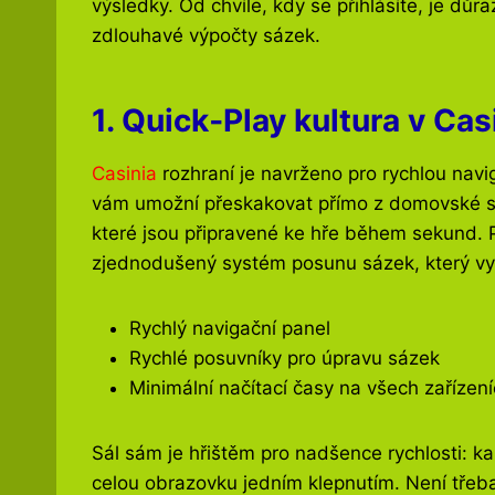
výsledky. Od chvíle, kdy se přihlásíte, je d
zdlouhavé výpočty sázek.
1. Quick‑Play kultura v Cas
Casinia
rozhraní je navrženo pro rychlou navi
vám umožní přeskakovat přímo z domovské st
které jsou připravené ke hře během sekund. P
zjednodušený systém posunu sázek, který vyž
Rychlý navigační panel
Rychlé posuvníky pro úpravu sázek
Minimální načítací časy na všech zařízen
Sál sám je hřištěm pro nadšence rychlosti: kaž
celou obrazovku jedním klepnutím. Není třeb