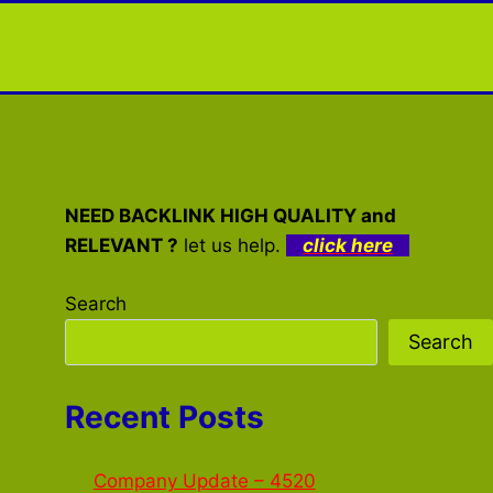
NEED BACKLINK HIGH QUALITY and
RELEVANT ?
let us help.
click here
Search
Search
Recent Posts
Company Update – 4520