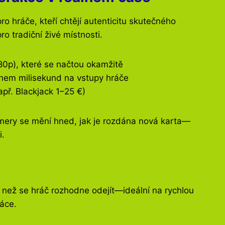
ro hráče, kteří chtějí autenticitu skutečného
o tradiční živé místnosti.
0p), které se načtou okamžitě
ěhem milisekund na vstupy hráče
apř. Blackjack 1–25 €)
amery se mění hned, jak je rozdána nová karta—
i.
e, než se hráč rozhodne odejít—ideální na rychlou
áce.