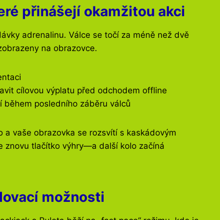
ré přinášejí okamžitou akci
dávky adrenalinu. Válce se točí za méně než dvě
zobrazeny na obrazovce.
entaci
avit cílovou výplatu před odchodem offline
ují během posledního záběru válců
olo a vaše obrazovka se rozsvítí s kaskádovým
 znovu tlačítko výhry—a další kolo začíná
odovací možnosti