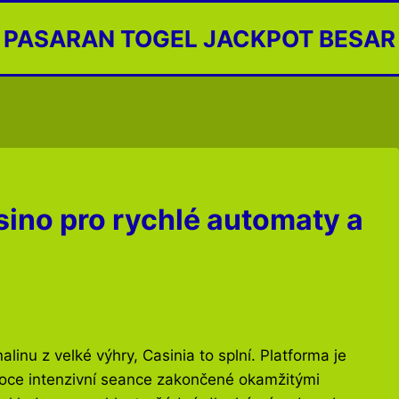
PASARAN TOGEL JACKPOT BESAR
sino pro rychlé automaty a
linu z velké výhry, Casinia to splní. Platforma je
vysoce intenzivní seance zakončené okamžitými