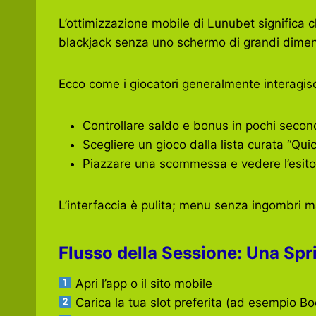
L’ottimizzazione mobile di Lunubet significa 
blackjack senza uno schermo di grandi dimen
Ecco come i giocatori generalmente interagis
Controllare saldo e bonus in pochi second
Scegliere un gioco dalla lista curata “Qui
Piazzare una scommessa e vedere l’esito s
L’interfaccia è pulita; menu senza ingombri m
Flusso della Sessione: Una Spr
Apri l’app o il sito mobile
Carica la tua slot preferita (ad esempio B