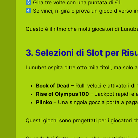
Gira tre volte con una puntata di €1.
Se vinci, ri-gira o prova un gioco diverso
Questo è il ritmo che molti giocatori di Lunu
3. Selezioni di Slot per Ris
Lunubet ospita oltre otto mila titoli, ma solo 
Book of Dead
– Rulli veloci e attivatori di
Rise of Olympus 100
– Jackpot rapidi e al
Plinko
– Una singola goccia porta a paga
Questi giochi sono progettati per i giocatori 