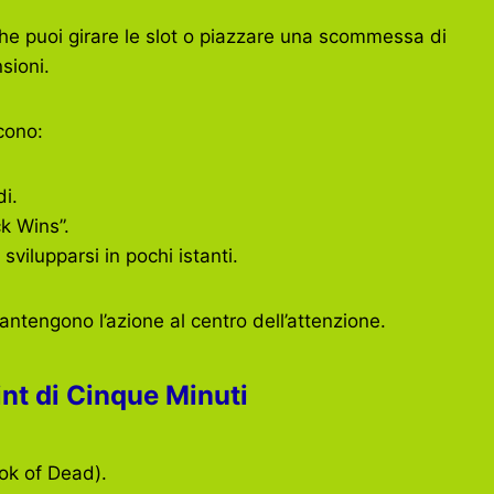
che puoi girare le slot o piazzare una scommessa di
sioni.
cono:
i.
ck Wins”.
vilupparsi in pochi istanti.
antengono l’azione al centro dell’attenzione.
int di Cinque Minuti
ook of Dead).