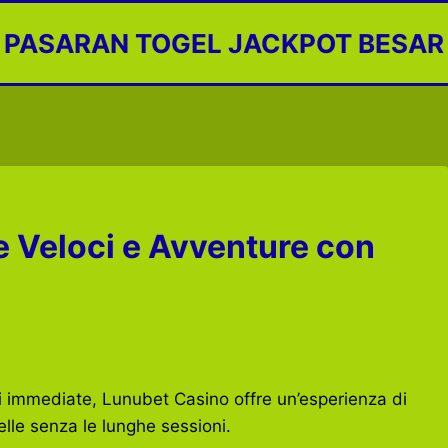
PASARAN TOGEL JACKPOT BESAR
e Veloci e Avventure con
 immediate, Lunubet Casino offre un’esperienza di
elle senza le lunghe sessioni.