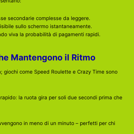
resentano:
sse secondarie complesse da leggere.
isibile sullo schermo istantaneamente.
o viva la probabilità di pagamenti rapidi.
che Mantengono il Ritmo
hon; giochi come Speed Roulette e Crazy Time sono
rapido: la ruota gira per soli due secondi prima che
 avvengono in meno di un minuto – perfetti per chi