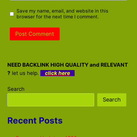
Save my name, email, and website in this
browser for the next time I comment.
NEED BACKLINK HIGH QUALITY and RELEVANT
?
let us help.
click here
Search
Search
Recent Posts