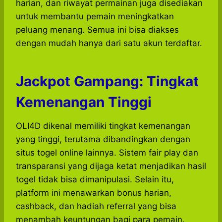
harian, dan riwayat permainan juga disediakan
untuk membantu pemain meningkatkan
peluang menang. Semua ini bisa diakses
dengan mudah hanya dari satu akun terdaftar.
Jackpot Gampang: Tingkat
Kemenangan Tinggi
OLI4D dikenal memiliki tingkat kemenangan
yang tinggi, terutama dibandingkan dengan
situs togel online lainnya. Sistem fair play dan
transparansi yang dijaga ketat menjadikan hasil
togel tidak bisa dimanipulasi. Selain itu,
platform ini menawarkan bonus harian,
cashback, dan hadiah referral yang bisa
menambah keuntungan bagi para pemain.