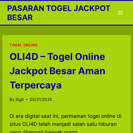
Skip
PASARAN TOGEL JACKPOT
to
BESAR
content
TOGEL ONLINE
OLI4D – Togel Online
Jackpot Besar Aman
Terpercaya
By
Sigit
05/31/2025
Di era digital saat ini, permainan togel online di
situs OLI4D telah menjadi salah satu hiburan
yang digemari banyak orang.