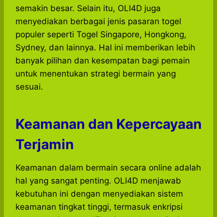
semakin besar. Selain itu, OLI4D juga
menyediakan berbagai jenis pasaran togel
populer seperti Togel Singapore, Hongkong,
Sydney, dan lainnya. Hal ini memberikan lebih
banyak pilihan dan kesempatan bagi pemain
untuk menentukan strategi bermain yang
sesuai.
Keamanan dan Kepercayaan
Terjamin
Keamanan dalam bermain secara online adalah
hal yang sangat penting. OLI4D menjawab
kebutuhan ini dengan menyediakan sistem
keamanan tingkat tinggi, termasuk enkripsi