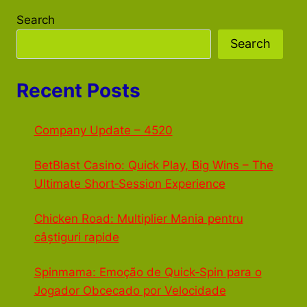
Search
Search
Recent Posts
Company Update – 4520
BetBlast Casino: Quick Play, Big Wins – The
Ultimate Short‑Session Experience
Chicken Road: Multiplier Mania pentru
câștiguri rapide
Spinmama: Emoção de Quick‑Spin para o
Jogador Obcecado por Velocidade