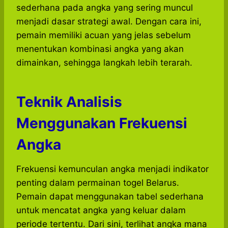
sederhana pada angka yang sering muncul
menjadi dasar strategi awal. Dengan cara ini,
pemain memiliki acuan yang jelas sebelum
menentukan kombinasi angka yang akan
dimainkan, sehingga langkah lebih terarah.
Teknik Analisis
Menggunakan Frekuensi
Angka
Frekuensi kemunculan angka menjadi indikator
penting dalam permainan togel Belarus.
Pemain dapat menggunakan tabel sederhana
untuk mencatat angka yang keluar dalam
periode tertentu. Dari sini, terlihat angka mana