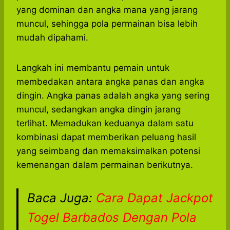
yang dominan dan angka mana yang jarang
muncul, sehingga pola permainan bisa lebih
mudah dipahami.
Langkah ini membantu pemain untuk
membedakan antara angka panas dan angka
dingin. Angka panas adalah angka yang sering
muncul, sedangkan angka dingin jarang
terlihat. Memadukan keduanya dalam satu
kombinasi dapat memberikan peluang hasil
yang seimbang dan memaksimalkan potensi
kemenangan dalam permainan berikutnya.
Baca Juga:
Cara Dapat Jackpot
Togel Barbados Dengan Pola