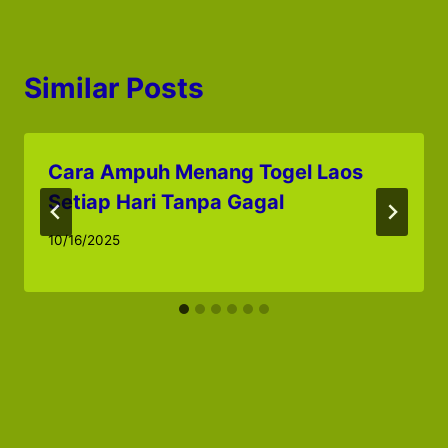
Similar Posts
Cara Ampuh Menang Togel Laos
Setiap Hari Tanpa Gagal
10/16/2025