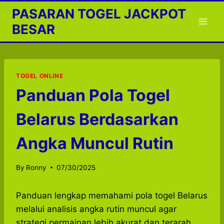
Skip
PASARAN TOGEL JACKPOT
to
BESAR
content
TOGEL ONLINE
Panduan Pola Togel
Belarus Berdasarkan
Angka Muncul Rutin
By
Ronny
07/30/2025
Panduan lengkap memahami pola togel Belarus
melalui analisis angka rutin muncul agar
strategi permainan lebih akurat dan terarah.