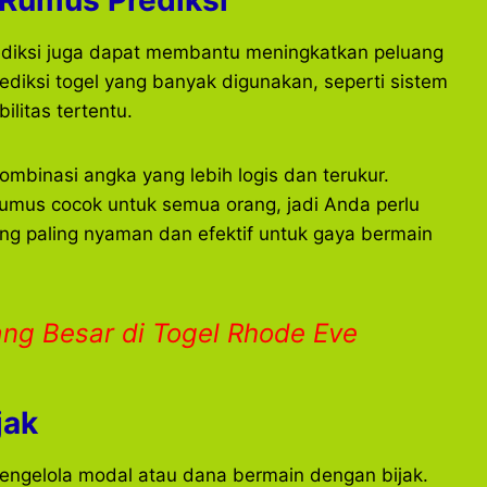
rediksi juga dapat membantu meningkatkan peluang
iksi togel yang banyak digunakan, seperti sistem
ilitas tertentu.
binasi angka yang lebih logis dan terukur.
umus cocok untuk semua orang, jadi Anda perlu
 paling nyaman dan efektif untuk gaya bermain
ng Besar di Togel Rhode Eve
jak
mengelola modal atau dana bermain dengan bijak.