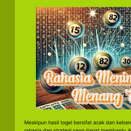
Meskipun hasil togel bersifat acak dan keb
rahasia dan strategi yang dapat membantu 