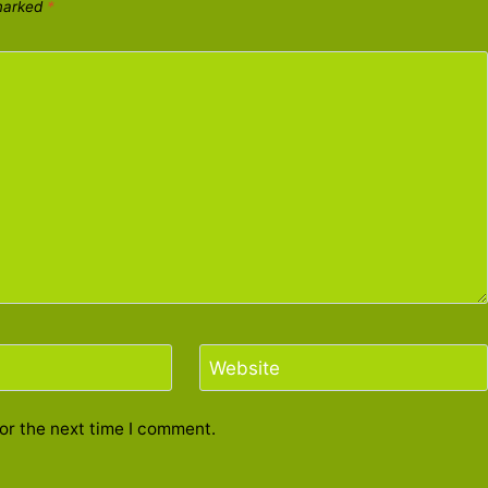
 marked
*
Website
or the next time I comment.