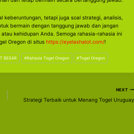
eberuntungan, tetapi juga soal strategi, analisis,
 untuk bermain dengan tanggung jawab dan jangan
atau kehidupan Anda. Semoga rahasia-rahasia ini
el Oregon di situs
https://eyelashalot.com/
!
T BESAR
#
Rahasia Togel Oregon
#
Togel Oregon
NEXT
Strategi Terbaik untuk Menang Togel Uruguay