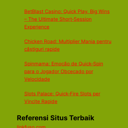
BetBlast Casino: Quick Play, Big Wins
– The Ultimate Short‑Session
Experience
Chicken Road: Multiplier Mania pentru
câștiguri rapide
Spinmama: Emoção de Quick‑Spin
para o Jogador Obcecado por
Velocidade
Slots Palace: Quick‑Fire Slots per
Vincite Rapide
Referensi Situs Terbaik
linkfuso.com