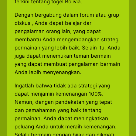
terkini tentang togel Bolivia.
Dengan bergabung dalam forum atau grup
diskusi, Anda dapat belajar dari
pengalaman orang lain, yang dapat
membantu Anda mengembangkan strategi
permainan yang lebih baik. Selain itu, Anda
juga dapat menemukan teman bermain
yang dapat membuat pengalaman bermain
Anda lebih menyenangkan.
Ingatlah bahwa tidak ada strategi yang
dapat menjamin kemenangan 100%.
Namun, dengan pendekatan yang tepat
dan pemahaman yang baik tentang
permainan, Anda dapat meningkatkan
peluang Anda untuk meraih kemenangan.
Selalu bermain dengan bijak dan nikmati