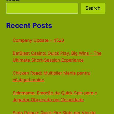
Search
Recent Posts
Company Update – 4520
BetBlast Casino: Quick Play, Big Wins – The
Ultimate Short‑Session Experience
Chicken Road: Multiplier Mania pentru
câștiguri rapide
Spinmama: Emoção de Quick‑Spin para o
Jogador Obcecado por Velocidade
Slots Palace: Quick‑Fire Slots per Vincite