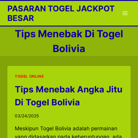
Skip
PASARAN TOGEL JACKPOT
to
BESAR
content
Tips Menebak Di Togel
Bolivia
TOGEL ONLINE
Tips Menebak Angka Jitu
Di Togel Bolivia
03/24/2025
Meskipun Togel Bolivia adalah permainan
yang didasarkan pada keberuntungan, ada