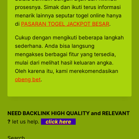
prosesnya. Simak dan ikuti terus informasi
menarik lainnya seputar togel online hanya
di
PASARAN TOGEL JACKPOT BESAR
.
Cukup dengan mengikuti beberapa langkah
sederhana. Anda bisa langsung
mengakses berbagai fitur yang tersedia,
mulai dari melihat hasil keluaran angka.
Oleh karena itu, kami merekomendasikan
obeng bet
.
NEED BACKLINK HIGH QUALITY and RELEVANT
?
let us help.
click here
Search