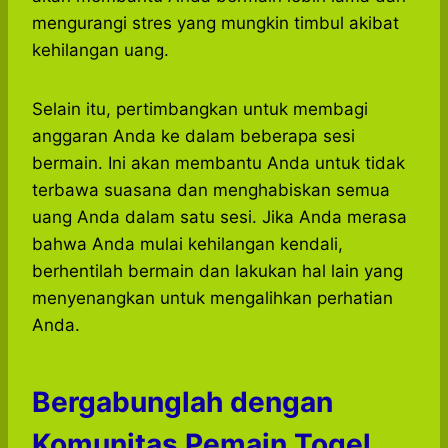
mengurangi stres yang mungkin timbul akibat
kehilangan uang.
Selain itu, pertimbangkan untuk membagi
anggaran Anda ke dalam beberapa sesi
bermain. Ini akan membantu Anda untuk tidak
terbawa suasana dan menghabiskan semua
uang Anda dalam satu sesi. Jika Anda merasa
bahwa Anda mulai kehilangan kendali,
berhentilah bermain dan lakukan hal lain yang
menyenangkan untuk mengalihkan perhatian
Anda.
Bergabunglah dengan
Komunitas Pemain Togel