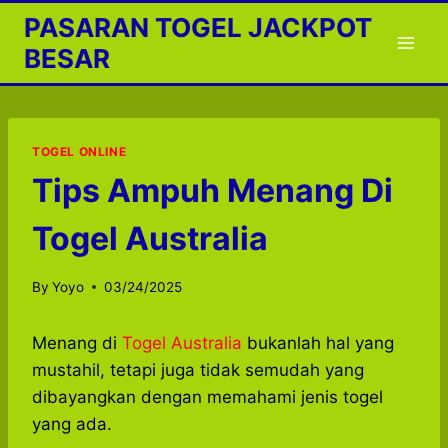
Skip
PASARAN TOGEL JACKPOT
to
BESAR
content
TOGEL ONLINE
Tips Ampuh Menang Di
Togel Australia
By
Yoyo
03/24/2025
Menang di
Togel Australia
bukanlah hal yang
mustahil, tetapi juga tidak semudah yang
dibayangkan dengan memahami jenis togel
yang ada.