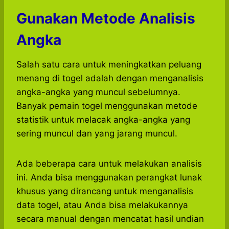
Gunakan Metode Analisis
Angka
Salah satu cara untuk meningkatkan peluang
menang di togel adalah dengan menganalisis
angka-angka yang muncul sebelumnya.
Banyak pemain togel menggunakan metode
statistik untuk melacak angka-angka yang
sering muncul dan yang jarang muncul.
Ada beberapa cara untuk melakukan analisis
ini. Anda bisa menggunakan perangkat lunak
khusus yang dirancang untuk menganalisis
data togel, atau Anda bisa melakukannya
secara manual dengan mencatat hasil undian