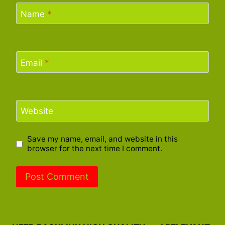
Name
*
Email
*
Website
Save my name, email, and website in this
browser for the next time I comment.