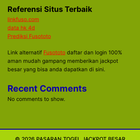
Referensi Situs Terbaik
linkfuso.com
data hk 4d
Prediksi Fusototo
Link alternatif
Fusototo
daftar dan login 100%
aman mudah gampang memberikan jackpot
besar yang bisa anda dapatkan di sini.
Recent Comments
No comments to show.
© 2026 PASARAN TOGEL JACKPOT BESAR