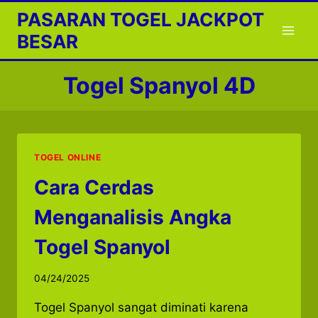
Skip
PASARAN TOGEL JACKPOT
to
BESAR
content
Togel Spanyol 4D
TOGEL ONLINE
Cara Cerdas
Menganalisis Angka
Togel Spanyol
04/24/2025
Togel Spanyol sangat diminati karena