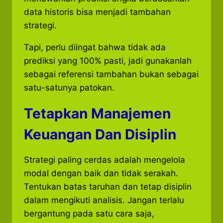
data historis bisa menjadi tambahan
strategi.
Tapi, perlu diingat bahwa tidak ada
prediksi yang 100% pasti, jadi gunakanlah
sebagai referensi tambahan bukan sebagai
satu-satunya patokan.
Tetapkan Manajemen
Keuangan Dan Disiplin
Strategi paling cerdas adalah mengelola
modal dengan baik dan tidak serakah.
Tentukan batas taruhan dan tetap disiplin
dalam mengikuti analisis. Jangan terlalu
bergantung pada satu cara saja,