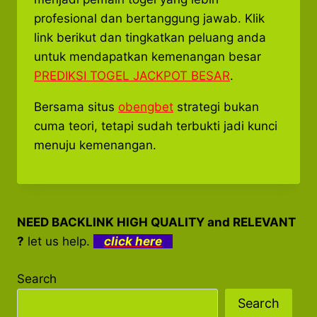
profesional dan bertanggung jawab. Klik
link berikut dan tingkatkan peluang anda
untuk mendapatkan kemenangan besar
PREDIKSI TOGEL JACKPOT BESAR
.
Bersama situs
obengbet
strategi bukan
cuma teori, tetapi sudah terbukti jadi kunci
menuju kemenangan.
NEED BACKLINK HIGH QUALITY and RELEVANT
?
let us help.
click here
Search
Search