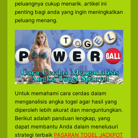
peluangnya cukup menarik. artikel ini
penting bagi anda yang ingin meningkatkan
peluang menang.
Untuk memahami cara cerdas dalam
menganalisis angka togel agar hasil yang
diperoleh lebih akurat dan menguntungkan.
Berikut adalah panduan lengkap, yang
dapat membantu Anda dalam menelusuri
strategi terbaik
PASARAN TOGEL JACKPOT