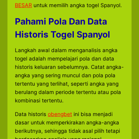
BESAR
untuk memilih angka togel Spanyol.
Pahami Pola Dan Data
Historis Togel Spanyol
Langkah awal dalam menganalisis angka
togel adalah mempelajari pola dan data
historis keluaran sebelumnya. Catat angka-
angka yang sering muncul dan pola pola
tertentu yang terlihat, seperti angka yang
berulang dalam periode tertentu atau pola
kombinasi tertentu.
Data historis
obengbet
ini bisa menjadi
dasar untuk memperkirakan angka-angka
berikutnya, sehingga tidak asal pilih tetapi