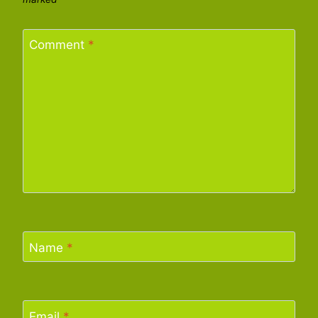
Comment
*
Name
*
Email
*