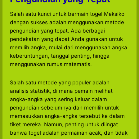
Salah satu kunci untuk bermain togel Meksiko
dengan sukses adalah menggunakan metode
pengundian yang tepat. Ada berbagai
pendekatan yang dapat Anda gunakan untuk
memilih angka, mulai dari menggunakan angka
keberuntungan, tanggal penting, hingga
menggunakan rumus matematis.
Salah satu metode yang populer adalah
analisis statistik, di mana pemain melihat
angka-angka yang sering keluar dalam
pengundian sebelumnya dan memilih untuk
memasukkan angka-angka tersebut ke dalam
tiket mereka. Namun, penting untuk diingat
bahwa togel adalah permainan acak, dan tidak