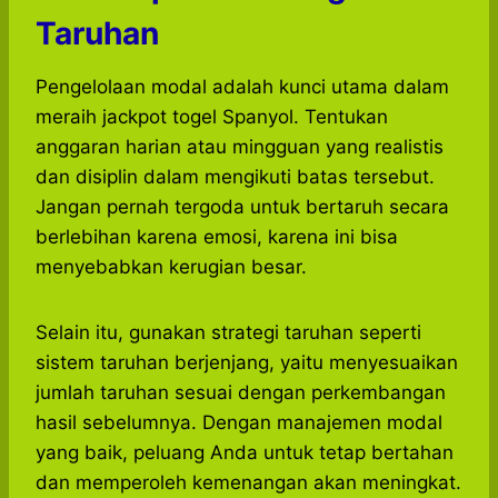
Taruhan
Pengelolaan modal adalah kunci utama dalam
meraih jackpot togel Spanyol. Tentukan
anggaran harian atau mingguan yang realistis
dan disiplin dalam mengikuti batas tersebut.
Jangan pernah tergoda untuk bertaruh secara
berlebihan karena emosi, karena ini bisa
menyebabkan kerugian besar.
Selain itu, gunakan strategi taruhan seperti
sistem taruhan berjenjang, yaitu menyesuaikan
jumlah taruhan sesuai dengan perkembangan
hasil sebelumnya. Dengan manajemen modal
yang baik, peluang Anda untuk tetap bertahan
dan memperoleh kemenangan akan meningkat.