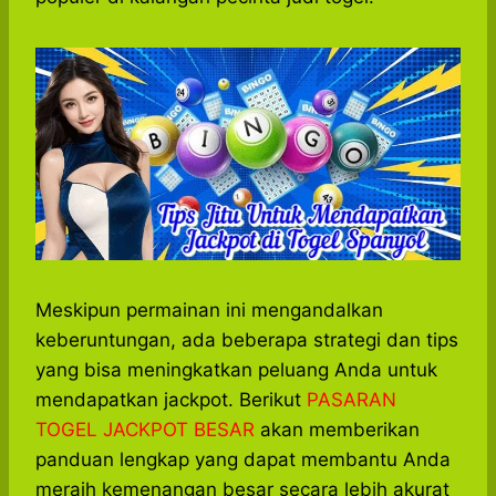
Meskipun permainan ini mengandalkan
keberuntungan, ada beberapa strategi dan tips
yang bisa meningkatkan peluang Anda untuk
mendapatkan jackpot. Berikut
PASARAN
TOGEL JACKPOT BESAR
akan memberikan
panduan lengkap yang dapat membantu Anda
meraih kemenangan besar secara lebih akurat